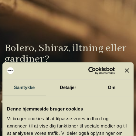
Bolero, Shiraz, iltning eller
gardiner?
Vinens verden er fuld af komplicerede
udtryk. Vi har samlet de vigtigste i vores
Samtykke
Detaljer
Om
vinordbog, så du lettere kan navigere og
orientere dig.
Denne hjemmeside bruger cookies
Vi bruger cookies til at tilpasse vores indhold og
annoncer, til at vise dig funktioner til sociale medier og til
at analysere vores trafik. Vi deler også oplysninger om