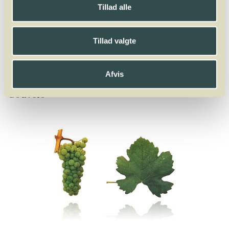
Tillad alle
A
B
C
D
E
F
G
H
I
J
K
L
M
N
O
P
Q
R
S
T
U
V
W
X
Y
Z
Tillad valgte
Faberrebe
Falanghina
Fer Servadou
Fiano
Fogoneu
Folle Blanche
Frappato
Friulano
Furmint
Afvis
Gouveio