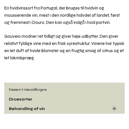
En hvidvinssort fra Portugal, der bruges til hvidvin og
mousserende vin, mest i den nordlige halvdel af landet, først
og fremmest i Douro. Den kan også indgå i hvid portvin.
Gouveio modner ret tidligt og giver høje udbytter. Den giver
relativt fyldige vine med en frisk syrestruktur. Vinene har typisk
en let duft af hvide blomster og en frugtig smag af citrus og et
let lakridspræg.
Emner i vinordbogen
Druesorter
Behandling af vin
Dyrkning og druehøst
Rul
Oprindelse
til