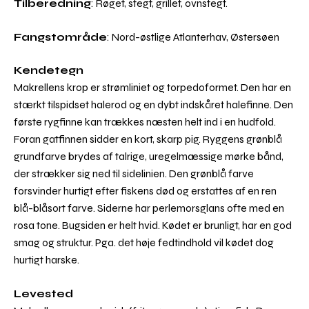
Tilberedning
: Røget, stegt, grillet, ovnstegt.
Fangstområde
: Nord-østlige Atlanterhav, Østersøen
Kendetegn
Makrellens krop er strømliniet og torpedoformet. Den har en
stærkt tilspidset halerod og en dybt indskåret halefinne. Den
første rygfinne kan trækkes næsten helt ind i en hudfold.
Foran gatfinnen sidder en kort, skarp pig. Ryggens grønblå
grundfarve brydes af talrige, uregelmæssige mørke bånd,
der strækker sig ned til sidelinien. Den grønblå farve
forsvinder hurtigt efter fiskens død og erstattes af en ren
blå-blåsort farve. Siderne har perlemorsglans ofte med en
rosa tone. Bugsiden er helt hvid. Kødet er brunligt, har en god
smag og struktur. Pga. det høje fedtindhold vil kødet dog
hurtigt harske.
Levested