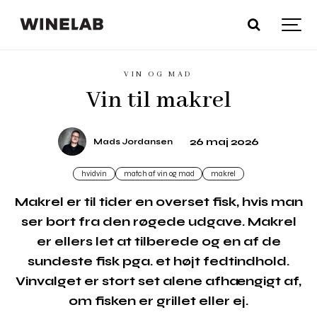
VIN OG MAD
Vin til makrel
26 maj 2026
Mads Jordansen
hvidvin
match af vin og mad
makrel
Makrel er til tider en overset fisk, hvis man
ser bort fra den røgede udgave. Makrel
er ellers let at tilberede og en af de
sundeste fisk pga. et højt fedtindhold.
Vinvalget er stort set alene afhængigt af,
om fisken er grillet eller ej.