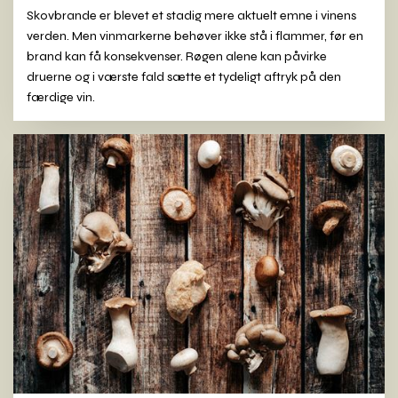
Skovbrande er blevet et stadig mere aktuelt emne i vinens
verden. Men vinmarkerne behøver ikke stå i flammer, før en
brand kan få konsekvenser. Røgen alene kan påvirke
druerne og i værste fald sætte et tydeligt aftryk på den
færdige vin.