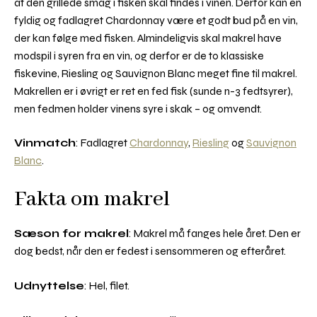
at den grillede smag i fisken skal findes i vinen. Derfor kan en
fyldig og fadlagret Chardonnay være et godt bud på en vin,
der kan følge med fisken. Almindeligvis skal makrel have
modspil i syren fra en vin, og derfor er de to klassiske
fiskevine, Riesling og Sauvignon Blanc meget fine til makrel.
Makrellen er i øvrigt er ret en fed fisk (sunde n-3 fedtsyrer),
men fedmen holder vinens syre i skak – og omvendt.
Vinmatch
: Fadlagret
Chardonnay
,
Riesling
og
Sauvignon
Blanc
.
Fakta om makrel
Sæson for makrel
: Makrel må fanges hele året. Den er
dog bedst, når den er fedest i sensommeren og efteråret.
Udnyttelse
: Hel, filet.