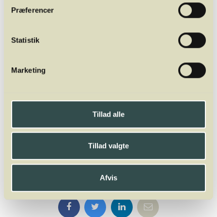
Præferencer
Statistik
Mads Jordansen
Mads Jordansen har en stor og bred
Marketing
vinerfaring fra +20 år i branchen. Først som
vinimportør, så wine writer og nu fuldtids
underviser og ejer af Winelab Academy. Han
er tidligere underviser af sommelierer i Aarhus
Tillad alle
og København på Dansk Sommelier
Uddannelse. Oveni er han director for
Tillad valgte
Winelab Agency.
Afvis
Del