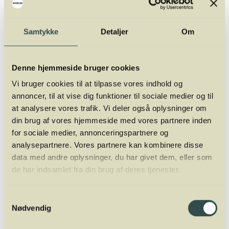
Det vidste du måske ikke om makrel
En ammestuehistorie siger, at makrellen æder mennesker, at
den gør sig til gode med lig, der driver omkring i vandskorpen.
Samtykke
Detaljer
Om
Det er naturligvis en påstand, som intet har på sig. Makrellens
legems-temperatur er noget højere end temperaturen i det
omliggende vand. Når makrelblod én gang er tørret ind i tøj,
Denne hjemmeside bruger cookies
er det meget vanskeligt at fjerne igen.
Vi bruger cookies til at tilpasse vores indhold og
annoncer, til at vise dig funktioner til sociale medier og til
at analysere vores trafik. Vi deler også oplysninger om
Næringsværdi pr. 100 g:
din brug af vores hjemmeside med vores partnere inden
Energi 1048 kJ
for sociale medier, annonceringspartnere og
Protein 19,6 g
analysepartnere. Vores partnere kan kombinere disse
Kulhydrat 0,0 g
data med andre oplysninger, du har givet dem, eller som
Fedt 18,8 g (Fedt kan variere mellem 10,5–24,2 g)
de har indsamlet fra din brug af deres tjenester.
Navn:
Scomber scombrus
Samtykkevalg
Engelsk: Mackerel
Nødvendig
Tysk: Makrele
Fransk: Maquereau