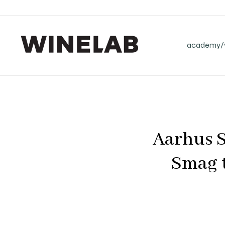
academy/v
Aarhus S
Smag t