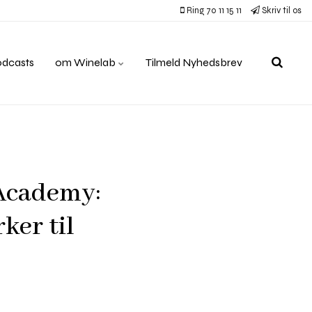
Ring 70 11 15 11
Skriv til os
odcasts
om Winelab
Tilmeld Nyhedsbrev
 Academy:
ker til