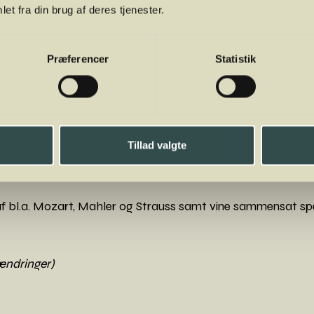
et fra din brug af deres tjenester.
sen
ster
Præferencer
Statistik
Tillad valgte
 Aarhus Symfoniorkester
 bl.a. Mozart, Mahler og Strauss samt vine sammensat spec
ændringer)