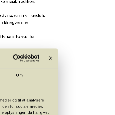
ske musiktradition.
rødvine, rummer landets
be klangverden.
aftenens to værter
 hygge, gode historier
Om
i Symfonisk Sal i
 medier og til at analysere
nden for sociale medier,
e oplysninger, du har givet