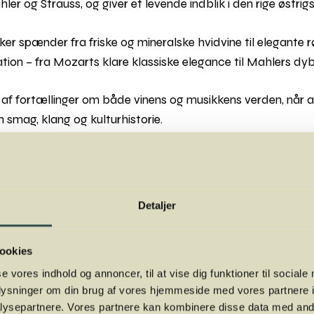
er og Strauss, og giver et levende indblik i den rige østrig
er spænder fra friske og mineralske hvidvine til elegante 
ation – fra Mozarts klare klassiske elegance til Mahlers dy
 af fortællinger om både vinens og musikkens verden, når 
smag, klang og kulturhistorie.
nsmagning eller en koncert, men en eksklusiv oplevelse, hvor
ter er en vigtig del af aftenen.
Detaljer
r. aften og publikum sidder helt tæt på musikerne på scenen 
ookies
info
se vores indhold og annoncer, til at vise dig funktioner til sociale
oplysninger om din brug af vores hjemmeside med vores partnere i
ysepartnere. Vores partnere kan kombinere disse data med andr