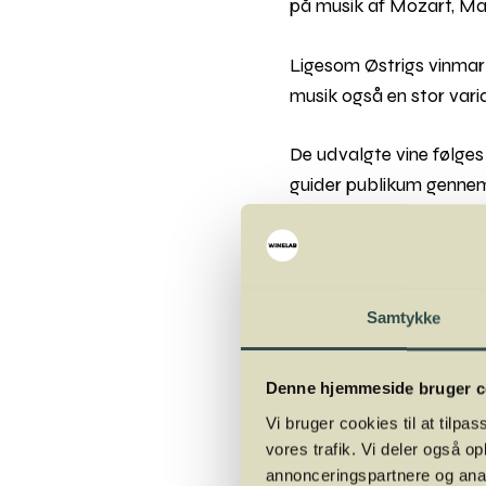
på musik af Mozart, Mahl
Ligesom Østrigs vinmark
musik også en stor vari
De udvalgte vine følges
guider publikum gennem 
Dette er ikke blot en vi
og mødet med andre gæs
Samtykke
Der er kun 72 pladser p
Musikhuset Aarhus.
Denne hjemmeside bruger c
Program + 
Vi bruger cookies til at tilpas
vores trafik. Vi deler også 
annonceringspartnere og anal