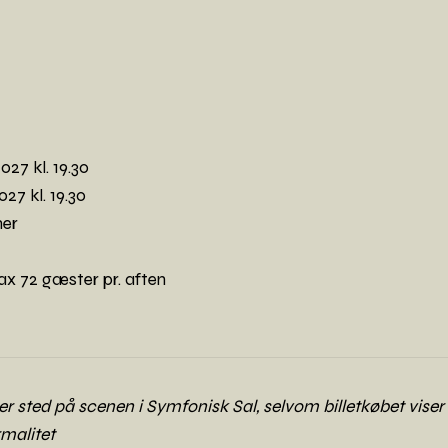
27 kl. 19.30
27 kl. 19.30
mer
ax 72 gæster pr. aften
r sted på scenen i Symfonisk Sal, selvom billetkøbet vise
rmalitet