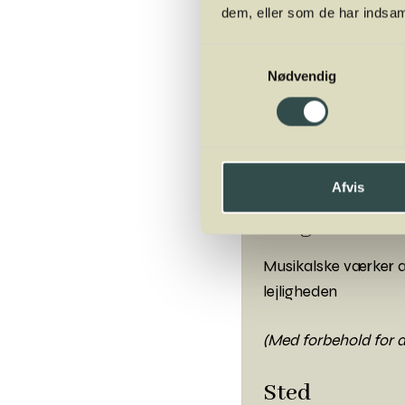
Værter
dem, eller som de har indsaml
Christine Hagge Lar
Samtykkevalg
Aarhus Symfoniorke
Nødvendig
Mads Jordansen
Winelab Academy
Afvis
Kammerensemble fra
Program
Musikalske værker af
lejligheden
(Med forbehold for 
Sted