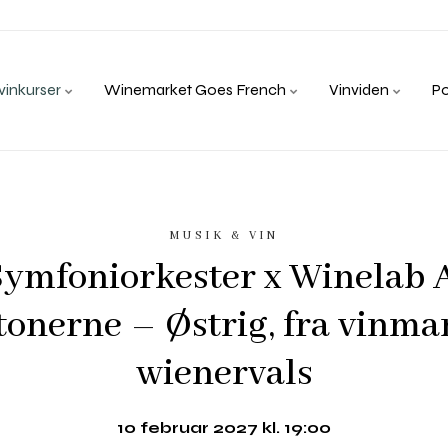
inkurser
Winemarket Goes French
Vinviden
P
MUSIK & VIN
ymfoniorkester x Winelab
onerne – Østrig, fra vinmar
wienervals
10 februar 2027 kl. 19:00