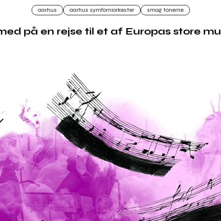
aarhus
aarhus symforniorkester
smag tonerne
med på en rejse til et af Europas store mu