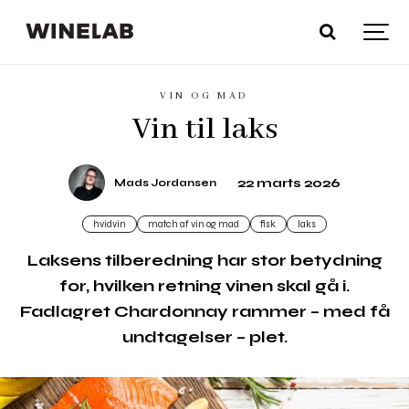
VIN OG MAD
Vin til laks
22 marts 2026
Mads Jordansen
hvidvin
match af vin og mad
fisk
laks
Laksens tilberedning har stor betydning
for, hvilken retning vinen skal gå i.
Fadlagret Chardonnay rammer – med få
undtagelser – plet.