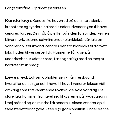
Fangstområde: Opdræt, Østersøen.
Kendetegn:
Kendes fra havørred på den mere slanke
kropsform og tyndere halerod. Under udvandringen til havet
ændres farven. De gråblå pletter på siden forsvinder, ryggen
bliver mørk, siderne sølvglinsende (blanklaks). Når laksen
vandrer op i ferskvand, ændres den fra blanklaks til "farvet"
laks, huden bliver sej og tyk. Hannerne får krog på
underkæben. Kødet er rosa, fast og saftigt med en meget
karakteristisk smag.
Levested:
Laksen opholder sig 1–5 år i ferskvand,
hvorefter den søger ud til havet. I havet vandrer laksen vidt
omkring som fritsvømmende rovfisk i de øvre vandlag. De
store laks kommer fra havet ind til kysterne på gydevandring
i maj måned og de mindre lidt senere. Laksen vandrer op til
fødestedet for at gyde – fed og i god kondition. Under denne