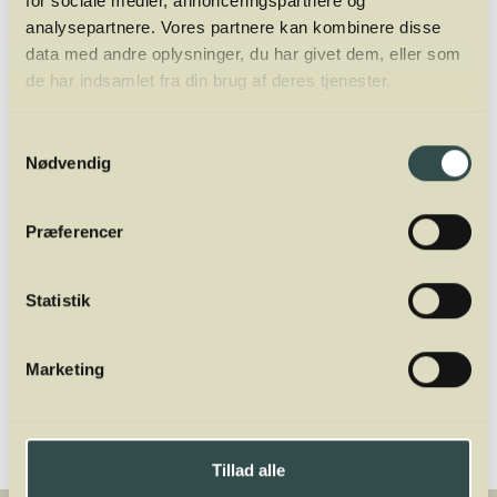
for sociale medier, annonceringspartnere og
analysepartnere. Vores partnere kan kombinere disse
Mads Jordansen
data med andre oplysninger, du har givet dem, eller som
Mads Jordansen har en stor og bred
de har indsamlet fra din brug af deres tjenester.
vinerfaring fra +20 år i branchen. Først som
vinimportør, så wine writer og nu fuldtids
Samtykkevalg
underviser og ejer af Winelab Academy. Han
Nødvendig
er tidligere underviser af sommelierer i Aarhus
og København på Dansk Sommelier
Præferencer
Uddannelse. Oveni er han director for
Winelab Agency.
Statistik
Del
Marketing
Tillad alle