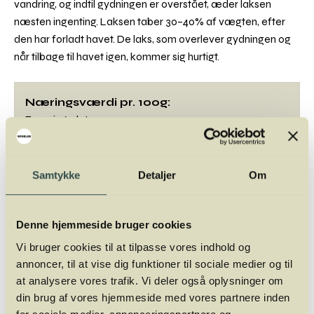
vandring, og indtil gydningen er overstået, æder laksen
næsten ingenting. Laksen taber 30–40% af vægten, efter
den har forladt havet. De laks, som overlever gydningen og
når tilbage til havet igen, kommer sig hurtigt.
Næringsværdi pr. 100g:
Energi 769 kJ
Protein 18,4 g
Kulhydrat 0,0 g
Fedt 12,0 g
Samtykke
Detaljer
Om
Latinsk navn: Salmo salar
Engelsk: Salmon
Denne hjemmeside bruger cookies
Tysk: Lachs
Vi bruger cookies til at tilpasse vores indhold og
Fransk: Saumon
annoncer, til at vise dig funktioner til sociale medier og til
at analysere vores trafik. Vi deler også oplysninger om
din brug af vores hjemmeside med vores partnere inden