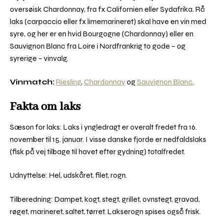
oversøisk Chardonnay, fra fx Californien eller Sydafrika. Rå
laks (carpaccio eller fx limemarineret) skal have en vin med
syre, og her er en hvid Bourgogne (Chardonnay) eller en
Sauvignon Blanc fra Loire i Nordfrankrig to gode – og
syrerige – vinvalg.
Vinmatch:
Riesling
,
Chardonnay
og
Sauvignon Blanc
.
Fakta om laks
Sæson for laks: Laks i yngledragt er overalt fredet fra 16.
november til 15. januar. I visse danske fjorde er nedfaldslaks
(fisk på vej tilbage til havet efter gydning) totalfredet.
Udnyttelse: Hel, udskåret, filet, rogn.
Tilberedning: Dampet, kogt, stegt, grillet, ovnstegt, gravad,
røget, marineret, saltet, tørret. Lakserogn spises også frisk.