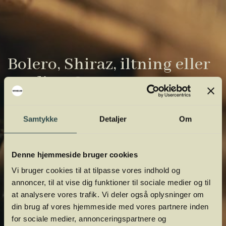
Bolero, Shiraz, iltning eller
gardiner?
Vinens verden er fuld af komplicerede
Samtykke
Detaljer
Om
udtryk. Vi har samlet de vigtigste i vores
vinordbog, så du lettere kan navigere og
orientere dig.
Denne hjemmeside bruger cookies
Vi bruger cookies til at tilpasse vores indhold og
annoncer, til at vise dig funktioner til sociale medier og til
at analysere vores trafik. Vi deler også oplysninger om
din brug af vores hjemmeside med vores partnere inden
for sociale medier, annonceringspartnere og