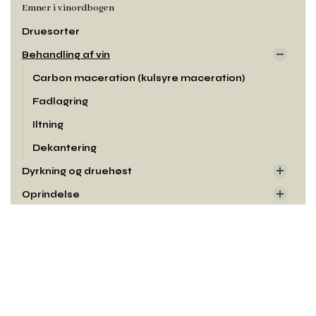
Emner i vinordbogen
Druesorter
Behandling af vin
Carbon maceration (kulsyre maceration)
Fadlagring
Iltning
Dekantering
Dyrkning og druehøst
Oprindelse
Smag og duft
Rul
til
Udseende
toppe