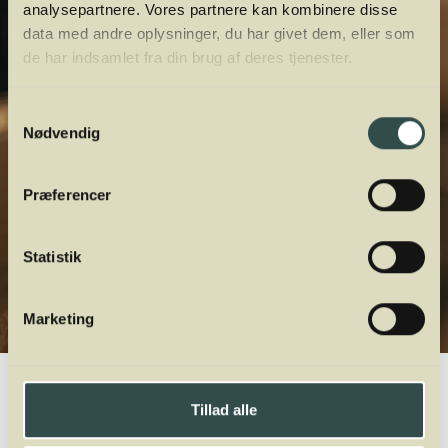
analysepartnere. Vores partnere kan kombinere disse
data med andre oplysninger, du har givet dem, eller som
de har indsamlet fra din brug af deres tjenester.
Samtykkevalg
Nødvendig
Præferencer
Statistik
Marketing
Winelab.dk
Vinviden
vinordbog
Behandling af vin
Tillad alle