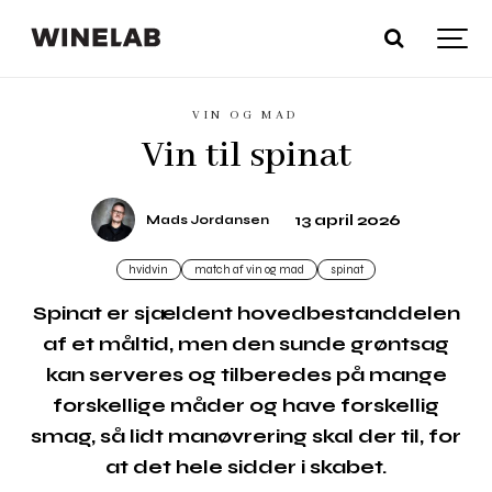
VIN OG MAD
Vin til spinat
13 april 2026
Mads Jordansen
hvidvin
match af vin og mad
spinat
Spinat er sjældent hovedbestanddelen
af et måltid, men den sunde grøntsag
kan serveres og tilberedes på mange
forskellige måder og have forskellig
smag, så lidt manøvrering skal der til, for
at det hele sidder i skabet.