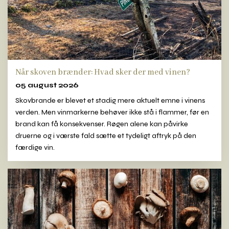
Når skoven brænder: Hvad sker der med vinen?
05 august 2026
Skovbrande er blevet et stadig mere aktuelt emne i vinens
verden. Men vinmarkerne behøver ikke stå i flammer, før en
brand kan få konsekvenser. Røgen alene kan påvirke
druerne og i værste fald sætte et tydeligt aftryk på den
færdige vin.