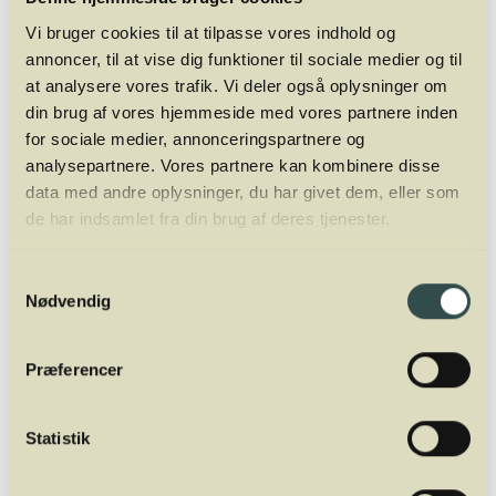
Kulhydrat 3,4 g
Vi bruger cookies til at tilpasse vores indhold og
Fedt 0,6 g
annoncer, til at vise dig funktioner til sociale medier og til
at analysere vores trafik. Vi deler også oplysninger om
Botanisk navn:
Spinacia oleracea L.
din brug af vores hjemmeside med vores partnere inden
Engelsk: Spinach
for sociale medier, annonceringspartnere og
Tysk: Spinat
analysepartnere. Vores partnere kan kombinere disse
Fransk: Épinards
data med andre oplysninger, du har givet dem, eller som
de har indsamlet fra din brug af deres tjenester.
Samtykkevalg
Nødvendig
Mads Jordansen
Mads Jordansen har en stor og bred
Præferencer
vinerfaring fra +20 år i branchen. Først som
vinimportør, så wine writer og nu fuldtids
underviser og ejer af Winelab Academy. Han
Statistik
er tidligere underviser af sommelierer i Aarhus
og København på Dansk Sommelier