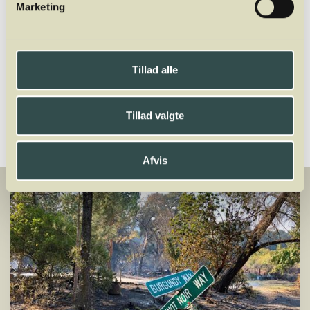
Marketing
Uddannelse. Oveni er han director for
Winelab Agency.
Tillad alle
Del
Tillad valgte
Afvis