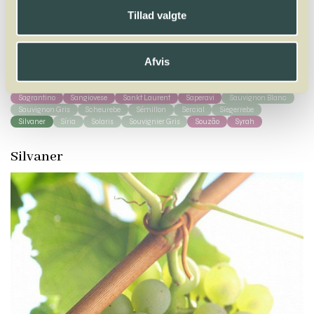
Winelab.dk
Vinviden
vinordbog
Druesorter
Silvaner
Tillad valgte
A
B
C
D
E
F
G
H
I
J
K
L
M
N
O
P
Q
R
S
T
U
V
W
X
Afvis
Y
Z
Sagrantino
Sangiovese
Sankt Laurent
Saperavi
Sauvignon Blanc
Sauvignon Gris
Scheurebe
Sémillon
Sercial
Siegerrebe
Silvaner
Síria
Solaris
Souvignier Gris
Souzão
Syrah
Silvaner