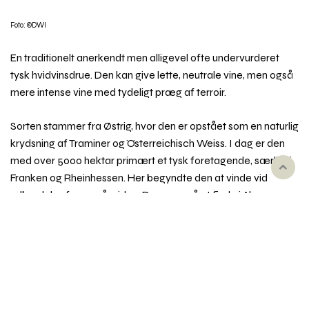
Foto: ©DWI
En traditionelt anerkendt men alligevel ofte undervurderet
tysk hvidvinsdrue. Den kan give lette, neutrale vine, men også
mere intense vine med tydeligt præg af terroir.
Sorten stammer fra Østrig, hvor den er opstået som en naturlig
krydsning af Traminer og Österreichisch Weiss. I dag er den
med over 5000 hektar primært et tysk foretagende, særligt i
Rul
Franken og Rheinhessen. Her begyndte den at vinde vid
til
udbredelse for 350 år siden. Den er også at finde i Alsace.
toppe
Sorten modner sent og er modtagelig for diverse sygdomme,
hvilket gør den vanskelig at dyrke.
Silvaner har moderat syre og en mild frugt. I den lette stil er
dens vine ret slanke og saftige, ofte med en let smag af græs
eller hø. I den tungere stil bliver frugten mere rund og fyldig og