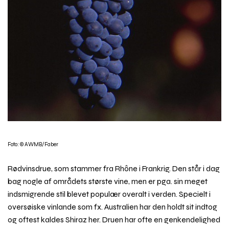
Foto: © AWMB/Faber
Rødvinsdrue, som stammer fra Rhône i Frankrig. Den står i dag
bag nogle af områdets største vine, men er pga. sin meget
indsmigrende stil blevet populær overalt i verden. Specielt i
oversøiske vinlande som fx. Australien har den holdt sit indtog
og oftest kaldes Shiraz her. Druen har ofte en genkendelighed