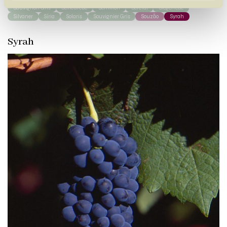
Sauvignon Gris
Scheurebe
Sémillon
Sercial
Siegerrebe
Silvaner
Síria
Solaris
Souvignier Gris
Souzão
Syrah
Syrah