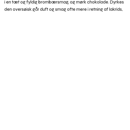
i en tæt og fyldig brombærsmag, og mørk chokolade. Dyrkes
den oversøisk går duft og smag ofte mere i retning af lakrids,
mint og sort peber. Syrah har et højt niveau af tanniner og en
Rul
evne til udvikle sig godt på egefade. Begge dele gør den
til
velegnet til at udvikle sig i en flaske i mange år.
toppe
Synonym
: fx Shiraz, Antourenein Noir, Candive,
Entournerein, Hermitage, Hignin Noir, Marsanne Noir
Emner i vinordbogen
Druesorter
Behandling af vin
Dyrkning og druehøst
Oprindelse