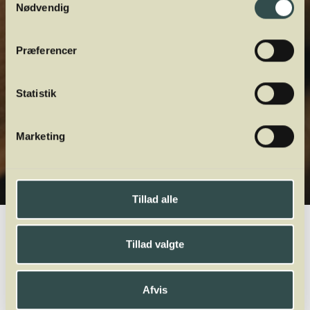
Nødvendig
Præferencer
Statistik
Marketing
Tillad alle
Winelab.dk
Vinviden
vinordbog
Druesorter
Syrah
Tillad valgte
A
B
C
D
E
F
G
H
I
J
K
L
M
N
O
P
Q
R
S
T
U
V
W
X
Y
Z
Afvis
Sagrantino
Sangiovese
Sankt Laurent
Saperavi
Sauvignon Blanc