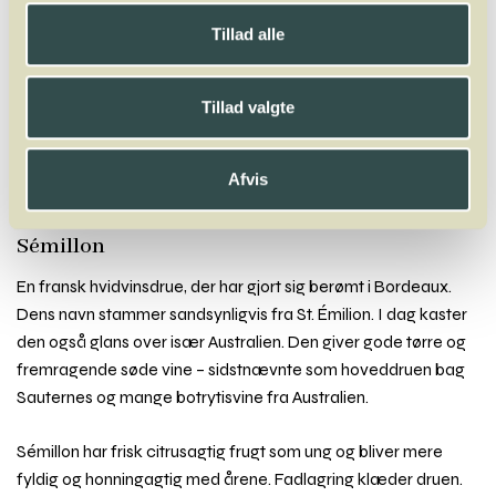
Winelab.dk
Vinviden
vinordbog
Druesorter
Sémillon
Tillad alle
A
B
C
D
E
F
G
H
I
J
K
L
M
N
O
P
Q
R
S
T
U
V
W
X
Tillad valgte
Y
Z
Sagrantino
Sangiovese
Sankt Laurent
Saperavi
Sauvignon Blanc
Sauvignon Gris
Scheurebe
Sémillon
Sercial
Siegerrebe
Afvis
Silvaner
Síria
Solaris
Souvignier Gris
Souzão
Syrah
Sémillon
En fransk hvidvinsdrue, der har gjort sig berømt i Bordeaux.
Dens navn stammer sandsynligvis fra St. Émilion. I dag kaster
den også glans over især Australien. Den giver gode tørre og
fremragende søde vine – sidstnævnte som hoveddruen bag
Sauternes og mange botrytisvine fra Australien.
Sémillon har frisk citrusagtig frugt som ung og bliver mere
fyldig og honningagtig med årene. Fadlagring klæder druen.