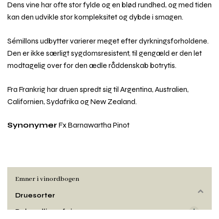
Dens vine har ofte stor fylde og en blød rundhed, og med tiden
kan den udvikle stor kompleksitet og dybde i smagen.
Sémillons udbytter varierer meget efter dyrkningsforholdene.
Den er ikke særligt sygdomsresistent, til gengæld er den let
modtagelig over for den ædle råddenskab botrytis.
Fra Frankrig har druen spredt sig til Argentina, Australien,
Californien, Sydafrika og New Zealand.
Synonymer
Fx Barnawartha Pinot
Emner i vinordbogen
Druesorter
Rul
til
Behandling af vin
toppe