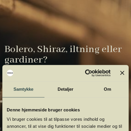
Bolero, Shiraz, iltning eller
gardiner?
Vinens verden er fuld af komplicerede
udtryk. Vi har samlet de vigtigste i vores
Samtykke
Detaljer
Om
vinordbog, så du lettere kan navigere og
orientere dig.
Denne hjemmeside bruger cookies
Vi bruger cookies til at tilpasse vores indhold og
annoncer, til at vise dig funktioner til sociale medier og til