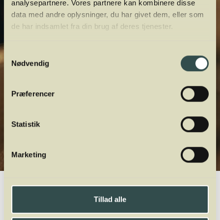
analysepartnere. Vores partnere kan kombinere disse
data med andre oplysninger, du har givet dem, eller som
de har indsamlet fra din brug af deres tjenester.
Samtykkevalg
Nødvendig
Præferencer
Statistik
Marketing
Winelab.dk
Vinviden
vinordbog
Druesorter
Solaris
Tillad alle
A
B
C
D
E
F
G
H
I
J
K
L
M
N
O
P
Q
R
S
T
U
V
W
X