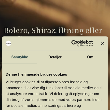
Bolero, Shiraz, iltning eller
gardiner?
Vinens verden er fuld af komplicerede
Samtykke
Detaljer
Om
udtryk. Vi har samlet de vigtigste i vores
vinordbog, så du lettere kan navigere og
orientere dig.
Denne hjemmeside bruger cookies
Vi bruger cookies til at tilpasse vores indhold og
annoncer, til at vise dig funktioner til sociale medier og til
at analysere vores trafik. Vi deler også oplysninger om
din brug af vores hjemmeside med vores partnere inden
for sociale medier, annonceringspartnere og