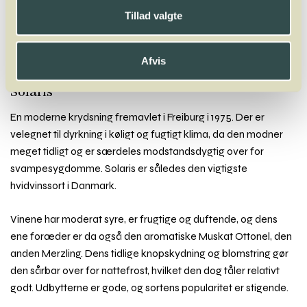
Y
Z
Tillad valgte
Sagrantino
Sangiovese
Sankt Laurent
Saperavi
Sauvignon Blanc
Sauvignon Gris
Scheurebe
Sémillon
Sercial
Siegerrebe
Silvaner
Síria
Solaris
Souvignier Gris
Souzão
Syrah
Afvis
Solaris
En moderne krydsning fremavlet i Freiburg i 1975. Der er
velegnet til dyrkning i køligt og fugtigt klima, da den modner
meget tidligt og er særdeles modstandsdygtig over for
svampesygdomme. Solaris er således den vigtigste
hvidvinssort i Danmark.
Vinene har moderat syre, er frugtige og duftende, og dens
ene foræder er da også den aromatiske Muskat Ottonel, den
anden Merzling. Dens tidlige knopskydning og blomstring gør
den sårbar over for nattefrost, hvilket den dog tåler relativt
godt. Udbytterne er gode, og sortens popularitet er stigende.