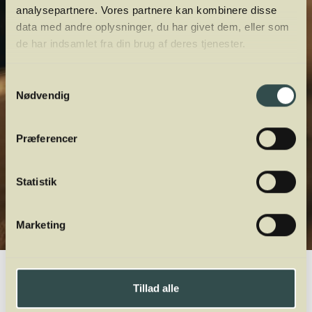
analysepartnere. Vores partnere kan kombinere disse
data med andre oplysninger, du har givet dem, eller som
de har indsamlet fra din brug af deres tjenester.
Samtykkevalg
Nødvendig
Præferencer
Statistik
Marketing
Winelab.dk
Vinviden
vinordbog
Druesorter
Solaris
Tillad alle
A
B
C
D
E
F
G
H
I
J
K
L
M
N
O
P
Q
R
S
T
U
V
W