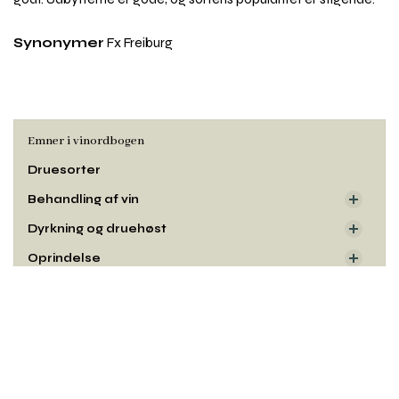
Synonymer
Fx Freiburg
Emner i vinordbogen
Druesorter
Behandling af vin
Dyrkning og druehøst
Oprindelse
Smag og duft
Rul
til
Udseende
toppe