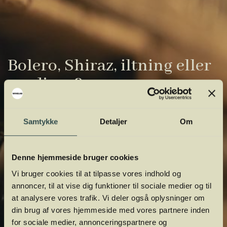
Bolero, Shiraz, iltning eller
gardiner?
Vinens verden er fuld af komplicerede
Samtykke
Detaljer
Om
udtryk. Vi har samlet de vigtigste i vores
vinordbog, så du lettere kan navigere og
orientere dig.
Denne hjemmeside bruger cookies
Vi bruger cookies til at tilpasse vores indhold og
annoncer, til at vise dig funktioner til sociale medier og til
at analysere vores trafik. Vi deler også oplysninger om
din brug af vores hjemmeside med vores partnere inden
for sociale medier, annonceringspartnere og