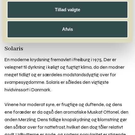
X
Y
Z
Tillad valgte
Acolon
Agiortiko
Aglianico
Aïdani
Airén
Alfrocheiro
Alicante Bouschet
Aligoté
Altesse
Alvarinho
Andre Druer
Afvis
Antão Vaz
Arinto
Arneis
Arrufiac
Assyrtiko
Auxerrois
Avesso
Solaris
En moderne krydsning fremavlet i Freiburg i 1975. Der er
velegnet til dyrkning i køligt og fugtigt klima, da den modner
meget tidligt og er særdeles modstandsdygtig over for
svampesygdomme. Solaris er således den vigtigste
hvidvinssort i Danmark.
Vinene har moderat syre, er frugtige og duftende, og dens
ene foræder er da også den aromatiske Muskat Ottonel, den
anden Merzling. Dens tidlige knopskydning og blomstring gør
den sårbar over for nattefrost, hvilket den dog tåler relativt
godt. Udbytterne er gode, og sortens popularitet er stigende.