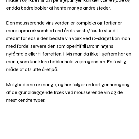
maden og ikke mindst pengepungen kan der være gode og
endda bedre bobler at hente mange andre steder.
Den mousserende vins verden er kompleks og fortjener
mere opmærksomhed end årets sidste/første stund. I
stedet for ødsle den bedste vin væk ved 12-slaget kan man
med fordel servere den som aperitif til Dronningens
nytårstale eller til forretten. Hvis man da ikke ligefrem har en
menu, som kan klare bobler hele vejen igennem. En festlig
måde at afslutte året på.
Mulighederne er mange, og her følger en kort gennemgang
af de grundlæggende træk ved mousserende vin og de
mest kendte typer.