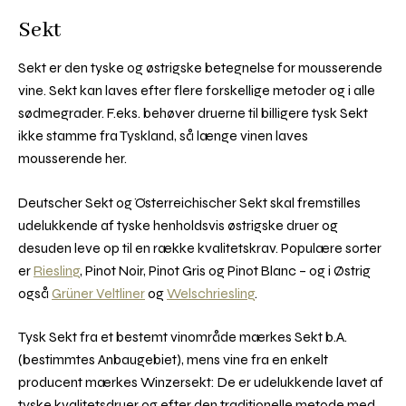
Sekt
Sekt er den tyske og østrigske betegnelse for mousserende
vine. Sekt kan laves efter flere forskellige metoder og i alle
sødmegrader. F.eks. behøver druerne til billigere tysk Sekt
ikke stamme fra Tyskland, så længe vinen laves
mousserende her.
Deutscher Sekt og Österreichischer Sekt skal fremstilles
udelukkende af tyske henholdsvis østrigske druer og
desuden leve op til en række kvalitetskrav. Populære sorter
er
Riesling
, Pinot Noir, Pinot Gris og Pinot Blanc – og i Østrig
også
Grüner Veltliner
og
Welschriesling
.
Tysk Sekt fra et bestemt vinområde mærkes Sekt b.A.
(bestimmtes Anbaugebiet), mens vine fra en enkelt
producent mærkes Winzersekt: De er udelukkende lavet af
tyske kvalitetsdruer og efter den traditionelle metode med