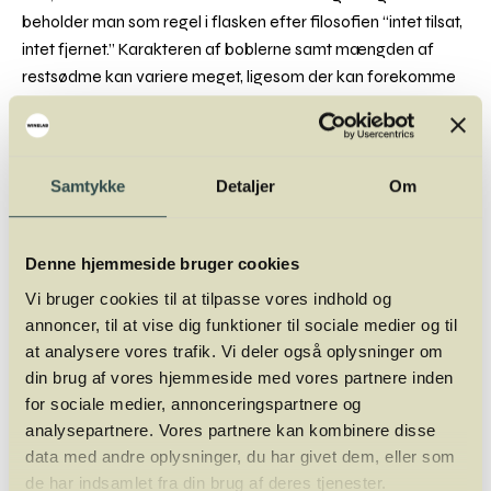
beholder man som regel i flasken efter filosofien “intet tilsat,
intet fjernet.” Karakteren af boblerne samt mængden af
restsødme kan variere meget, ligesom der kan forekomme
flaskevariationer.
Samtykke
Detaljer
Om
Spumante
Spumante er italiensk for skummende og den generelle
Denne hjemmeside bruger cookies
betegnelse for mousserende vine fra Italien. Spumante kan
Vi bruger cookies til at tilpasse vores indhold og
være hvid, rosé og endda rød, og de findes i alle
annoncer, til at vise dig funktioner til sociale medier og til
sødmegrader fra knastør til sliksød, lavet efter den klassiske
at analysere vores trafik. Vi deler også oplysninger om
metode eller med den simplere Charmat-metode med
din brug af vores hjemmeside med vores partnere inden
gæring på tryktank.
for sociale medier, annonceringspartnere og
analysepartnere. Vores partnere kan kombinere disse
Især i det nordlige Italien fremstilles megen spumante, f.eks.
data med andre oplysninger, du har givet dem, eller som
på
Moscato
-druen i Asti
de har indsamlet fra din brug af deres tjenester.