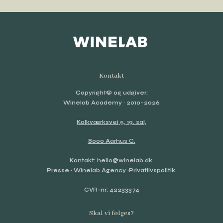
Kontakt
Copyright© og udgiver:
Winelab Academy
· 2010–2026
Kalkværksvej 5, 19. sal,
8000 Aarhus C.
Kontakt:
hello@winelab.dk
Presse
·
Winelab Agency
·
Privatlivspolitik
.
CVR-nr: 42233374
Skal vi følges?