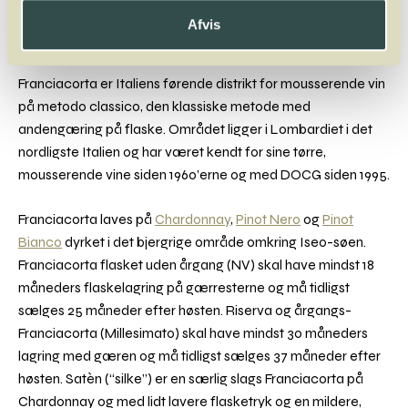
Afvis
Franciacorta
Franciacorta er Italiens førende distrikt for mousserende vin
på metodo classico, den klassiske metode med
andengæring på flaske. Området ligger i Lombardiet i det
nordligste Italien og har været kendt for sine tørre,
mousserende vine siden 1960’erne og med DOCG siden 1995.
Franciacorta laves på
Chardonnay
,
Pinot Nero
og
Pinot
Bianco
dyrket i det bjergrige område omkring Iseo-søen.
Franciacorta flasket uden årgang (NV) skal have mindst 18
måneders flaskelagring på gærresterne og må tidligst
sælges 25 måneder efter høsten. Riserva og årgangs-
Franciacorta (Millesimato) skal have mindst 30 måneders
lagring med gæren og må tidligst sælges 37 måneder efter
høsten. Satèn (“silke”) er en særlig slags Franciacorta på
Chardonnay og med lidt lavere flasketryk og en mildere,