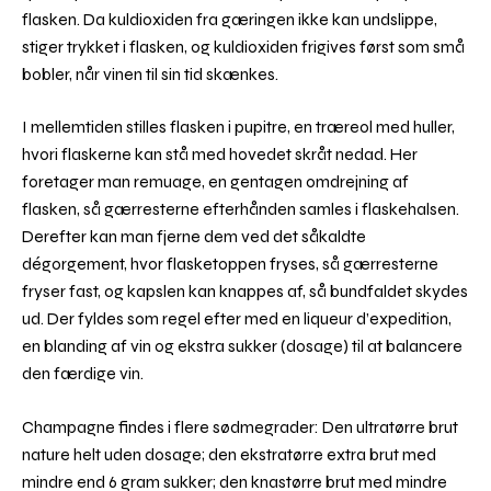
flasken. Da kuldioxiden fra gæringen ikke kan undslippe,
stiger trykket i flasken, og kuldioxiden frigives først som små
bobler, når vinen til sin tid skænkes.
I mellemtiden stilles flasken i pupitre, en træreol med huller,
hvori flaskerne kan stå med hovedet skråt nedad. Her
foretager man remuage, en gentagen omdrejning af
flasken, så gærresterne efterhånden samles i flaskehalsen.
Derefter kan man fjerne dem ved det såkaldte
dégorgement, hvor flasketoppen fryses, så gærresterne
fryser fast, og kapslen kan knappes af, så bundfaldet skydes
ud.
Der fyldes som regel efter med en liqueur d’expedition,
en blanding af vin og ekstra sukker (dosage) til at balancere
den færdige vin.
Champagne findes i flere sødmegrader: Den ultratørre brut
nature helt uden dosage; den ekstratørre extra brut med
mindre end 6 gram sukker; den knastørre brut med mindre