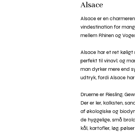
Alsace
Alsace er en charmerend
vindestination for man
mellem Rhinen og Voges
Alsace har et ret kølig
perfekt til vinavl; og m
man dyrker mere end syv
udtryk, fordi Alsace ha
Druerne er Riesling, Gew
Der er ler, kalksten, sa
af økologiske og biodyn
de hyggelige, små brol
kål, kartofler, løg, pøls