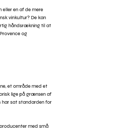
n eller en af de mere
nsk vinkultur? De kan
hurtig håndsrækning til at
, Provence og
gne, et område med et
orisk lige på grænsen af
en har sat standarden for
oproducenter med små