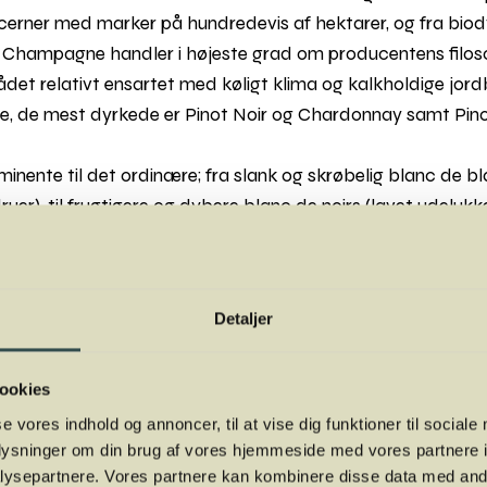
cerner med marker på hundredevis af hektarer, og fra biod
Champagne handler i højeste grad om producentens filoso
ådet relativt ensartet med køligt klima og kalkholdige jor
e, de mest dyrkede er Pinot Noir og Chardonnay samt Pino
minente til det ordinære; fra slank og skrøbelig blanc de bl
uer), til frugtigere og dybere blanc de noirs (lavet udeluk
rå og knastørre brut nature og helt til den sødmefulde og sl
, man aldrig bliver færdig med.
Detaljer
ookies
se vores indhold og annoncer, til at vise dig funktioner til sociale
oplysninger om din brug af vores hjemmeside med vores partnere i
ysepartnere. Vores partnere kan kombinere disse data med andr