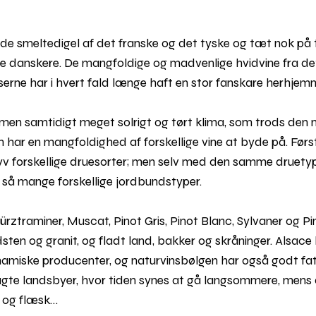
e smeltedigel af det franske og det tyske og tæt nok på t
ge danskere. De mangfoldige og madvenlige hvidvine fra d
erne har i hvert fald længe haft en stor fanskare herhjem
t men samtidigt meget solrigt og tørt klima, som trods den 
an har en mangfoldighed af forskellige vine at byde på. Før
 forskellige druesorter; men selv med den samme druetype
r så mange forskellige jordbundstyper.
ürztraminer, Muscat, Pinot Gris, Pinot Blanc, Sylvaner og Pi
ndsten og granit, og fladt land, bakker og skråninger. Alsac
amiske producenter, og naturvinsbølgen har også godt fat 
agte landsbyer, hvor tiden synes at gå langsommere, mens 
er og flæsk…