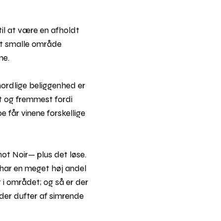
il at være en afholdt
et smalle område
me.
nordlige beliggenhed er
st og fremmest fordi
 får vinene forskellige
not Noir— plus det løse.
e har en meget høj andel
i området; og så er der
der dufter af simrende