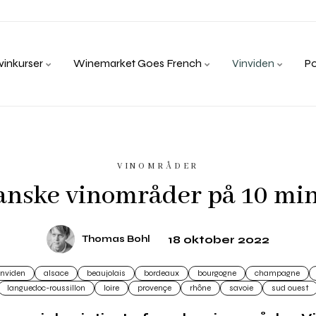
inkurser
Winemarket Goes French
Vinviden
P
VINOMRÅDER
anske vinområder på 10 mi
18 oktober 2022
Thomas Bohl
inviden
alsace
beaujolais
bordeaux
bourgogne
champagne
languedoc-roussillon
loire
provençe
rhône
savoie
sud ouest