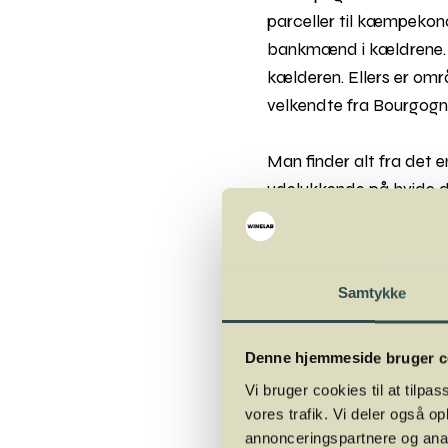
parceller til kæmpekon
bankmænd i kældrene. 
kælderen. Ellers er omr
velkendte fra Bourgogn
Man finder alt fra det e
udelukkende på hvide dr
stilistisk lige fra de 
er et sprudlende område
Samtykke
Denne hjemmeside bruger c
Vi bruger cookies til at tilpas
vores trafik. Vi deler også 
annonceringspartnere og anal