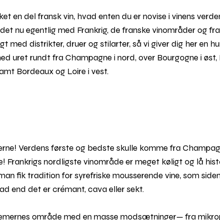
ket en del fransk vin, hvad enten du er novise i vinens verde
et nu egentlig med Frankrig, de franske vinområder og fra
gt med distrikter, druer og stilarter, så vi giver dig her en 
 med uret rundt fra Champagne i nord, over Bourgogne i øst
mt Bordeaux og Loire i vest.
erne! Verdens første og bedste skulle komme fra Champa
Frankrigs nordligste vinområde er meget køligt og lå hist
å man fik tradition for syrefriske mousserende vine, som sid
ad end det er crémant, cava eller sekt.
remernes område med en masse modsætninger— fra mikr