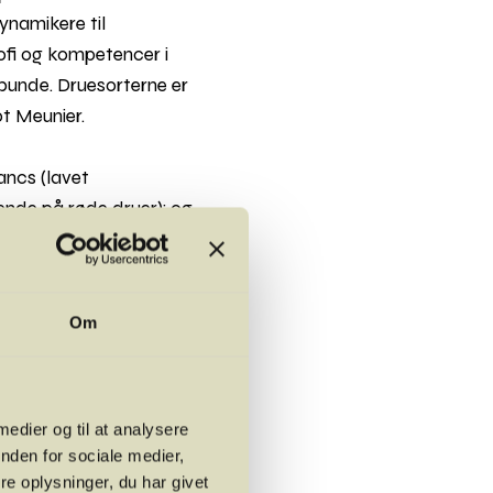
ynamikere til
fi og kompetencer i
dbunde. Druesorterne er
t Meunier.
ancs (lavet
kende på røde druer); og
ikkede doux. Champagne
Om
 medier og til at analysere
nden for sociale medier,
e oplysninger, du har givet