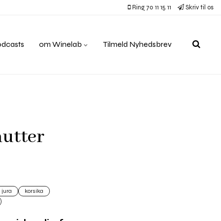
Ring 70 11 15 11
Skriv til os
odcasts
om Winelab
Tilmeld Nyhedsbrev
nutter
jura
korsika