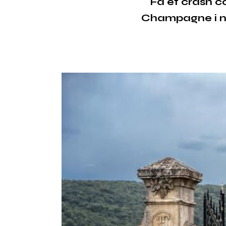
Få et crash co
Champagne i no