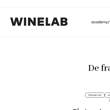
academy/v
De fr
fransk vin
v