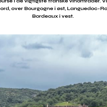
urse i de vigtigste franske vinområder. Vi
rd, over Bourgogne i øst, Languedoc-Rous
Bordeaux i vest.