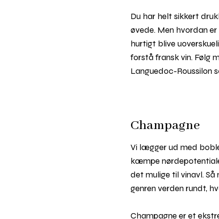
Du har helt sikkert druk
øvede. Men hvordan er d
hurtigt blive uoverskueli
forstå fransk vin. Følg
Languedoc-Roussilon sa
Champagne
Vi lægger ud med bobl
kæmpe nørdepotentiale! 
det mulige til vinavl. S
genren verden rundt, hv
Champagne er et ekst