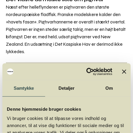
Næst efter helleflynderen er pighvarren den største
nordeuropæiske fladfisk. Franske madelskere kalder den
»havets fasan«. Pighvarhannerne er overalt i stærkt overtal.
Pighvarren er ingen steder særlig talrig, men er en højt betalt
bifangst. Der er, med held, udsat pighvarrer ved New
Zealand. En udsætning i Det Kaspiske Hav er derimod ikke
lykkedes.
Næringsværdi pr. 100 g:
Energi 389 kJ
Protein 16,4 g
Samtykke
Detaljer
Om
Kulhydrat 0,0 g
Fedt 2,9 g
Denne hjemmeside bruger cookies
Navn:
Psetta maxima
Vi bruger cookies til at tilpasse vores indhold og
Engelsk: Turbot
annoncer, til at vise dig funktioner til sociale medier og til
Tysk: Steinbutt
at analysere vores trafik. Vi deler også oplysninger om