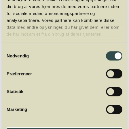
Fransk: Turbot
din brug af vores hjemmeside med vores partnere inden
for sociale medier, annonceringspartnere og
analysepartnere. Vores partnere kan kombinere disse
data med andre oplysninger, du har givet dem, eller som
de har indsamlet fra din brug af deres tjenester.
Mads Jordansen
Mads Jordansen har en stor og bred
Samtykkevalg
vinerfaring fra +20 år i branchen. Først som
Nødvendig
vinimportør, så wine writer og nu fuldtids
underviser og ejer af Winelab Academy. Han
Præferencer
er tidligere underviser af sommelierer i Aarhus
og København på Dansk Sommelier
Uddannelse. Oveni er han director for
Statistik
Winelab Agency.
Marketing
Del