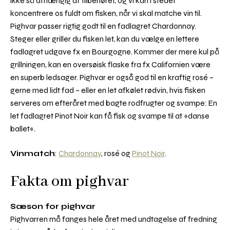
ikke så afhængig af tilbehøret, og vi kan i stedet
koncentrere os fuldt om fisken, når vi skal matche vin til.
Pighvar passer rigtig godt til en fadlagret Chardonnay.
Steger eller griller du fisken let, kan du vælge en lettere
fadlagret udgave fx en Bourgogne. Kommer der mere kul på
grillningen, kan en oversøisk flaske fra fx Californien være
en superb ledsager. Pighvar er også god til en kraftig rosé –
gerne med lidt fad – eller en let afkølet rødvin, hvis fisken
serveres om efteråret med bagte rodfrugter og svampe: En
let fadlagret Pinot Noir kan få fisk og svampe til at »danse
ballet«.
Vinmatch
:
Chardonnay
, rosé og
Pinot Noir
.
Fakta om pighvar
Sæson for pighvar
Pighvarren må fanges hele året med undtagelse af fredning