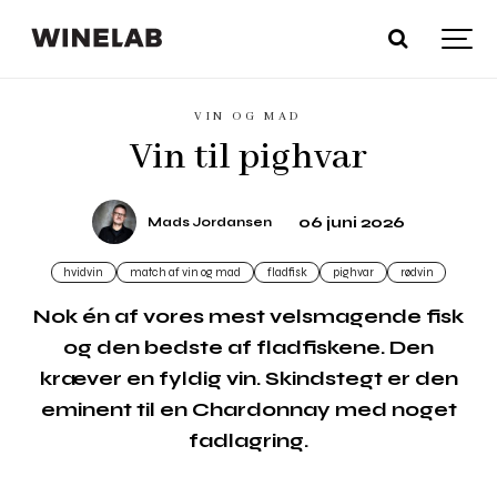
VIN OG MAD
Vin til pighvar
06 juni 2026
Mads Jordansen
hvidvin
match af vin og mad
fladfisk
pighvar
rødvin
Nok én af vores mest velsmagende fisk
og den bedste af fladfiskene. Den
kræver en fyldig vin. Skindstegt er den
eminent til en Chardonnay med noget
fadlagring.