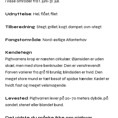
i visse områder fra 1. juni-31. juli.
Udnyttelse
: Hel, flået, filet.
Tilberedning
: Stegt, grillet, kogt, dampet, ovn-stegt.
Fangstområde
: Nord-østlige Atlanterhav
Kendetegn
Pighvarrens krop er næsten cirkulær. Øjensiden er uden
skæl, men med store benknuder. Den er venstrevendt.
Farven varierer fra grå til brunlig, blindsiden er hvid. Den
meget store mund er tæt besat af spidse tænder. Kødet er
hvidt, fast og meget velsmagende.
Levested
: Pighvarren lever på 20–70 meters dybde, på
sandet, stenet eller blandet bund.
Det vidste du måske ikke om pighvar