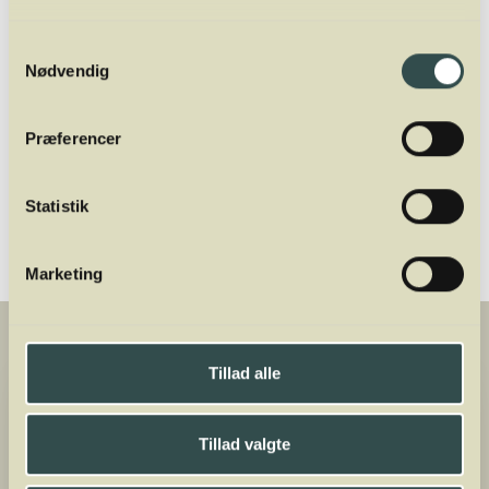
flere forskellige dele af vinbranchen. Hans
Samtykkevalg
ekspertise er særligt inden for østrigsk og
Nødvendig
østeuropæisk vin.
Præferencer
Del
Statistik
Marketing
Tillad alle
Tillad valgte