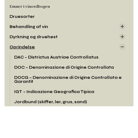
Emner i vinordbogen
Druesorter
Behandling af vin
Dyrkning og druehøst
Oprindelse
DAC – Districtus Austriae Controllatus
DOC – Denominazione di Origine Controllata
DOCG – Denominazione di Origine Controllata e
Garantit
IGT – Indicazione Geografica Tipica
Jordbund (skiffer, ler, grus, sand)
Terroir
Rul
til
Smag og duft
toppe
Udseende