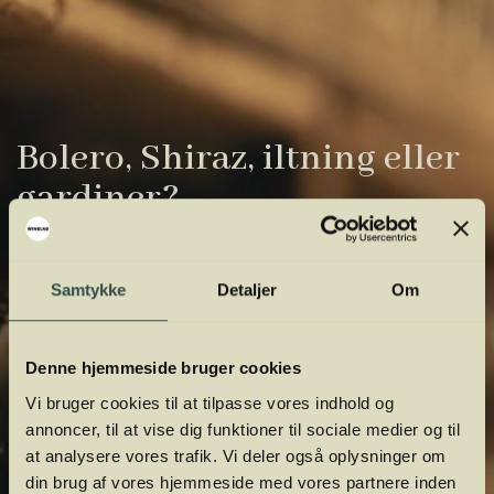
Bolero, Shiraz, iltning eller
gardiner?
Vinens verden er fuld af komplicerede
udtryk. Vi har samlet de vigtigste i vores
Samtykke
Detaljer
Om
vinordbog, så du lettere kan navigere og
orientere dig.
Denne hjemmeside bruger cookies
Vi bruger cookies til at tilpasse vores indhold og
annoncer, til at vise dig funktioner til sociale medier og til
at analysere vores trafik. Vi deler også oplysninger om
din brug af vores hjemmeside med vores partnere inden