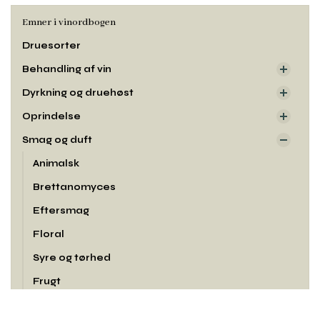
Emner i vinordbogen
Druesorter
Behandling af vin
Dyrkning og druehøst
Oprindelse
Smag og duft
Animalsk
Brettanomyces
Eftersmag
Floral
Syre og tørhed
Frugt
Lukkethed
Rul