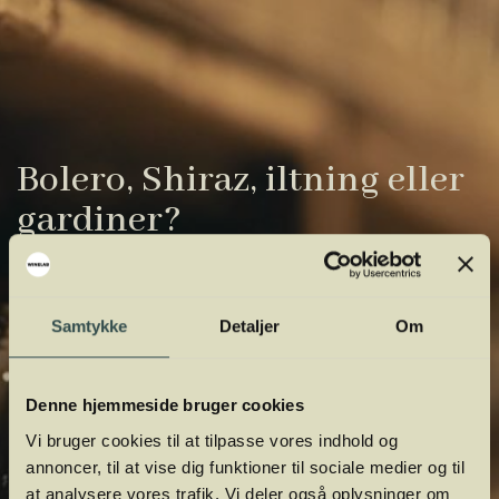
Bolero, Shiraz, iltning eller
gardiner?
Vinens verden er fuld af komplicerede
udtryk. Vi har samlet de vigtigste i vores
Samtykke
Detaljer
Om
vinordbog, så du lettere kan navigere og
orientere dig.
Denne hjemmeside bruger cookies
Vi bruger cookies til at tilpasse vores indhold og
annoncer, til at vise dig funktioner til sociale medier og til
at analysere vores trafik. Vi deler også oplysninger om