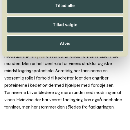
Tanniner
Tillad alle
Tanniner
Tillad valgte
Tanniner findes udelukkende i røde druer og stammer primært
fra drueskallerne og eventuel fadlagring, men også fra
Afvis
druestenene og stilke i de aller billigste vine. Tanniner giver – i
modsætning til
syren
en ret udtørrende fornemmelse i hele
munden. Men er helt centrale for vinens struktur og ikke
mindst lagringspotentiale. Samtidig har tanninerne en
væsentlig rolle i forhold til kødretter, idet den angriber
proteinerne i kødet og dermed hjælper med fordøjelsen.
Tanninerne bliver blødere og mere runde med modningen af
vinen. Hvidvine der har været fadlagring kan også indeholde
tanniner, men her stammer den således fra fadlagringen.