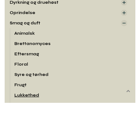
Dyrkning og druehøst
Oprindelse
Smag og duft
Animalsk
Brettanomyces
Eftersmag
Floral
Syre og tørhed
Frugt
Rul
Lukkethed
til
Sødme
toppe
Tanniner
Udseende