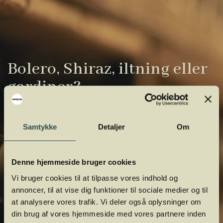
Bolero, Shiraz, iltning eller
gardiner?
Vinens verden er fuld af komplicerede
udtryk. Vi har samlet de vigtigste i vores
Samtykke
Detaljer
Om
vinordbog, så du lettere kan navigere og
orientere dig.
Denne hjemmeside bruger cookies
Vi bruger cookies til at tilpasse vores indhold og
annoncer, til at vise dig funktioner til sociale medier og til
at analysere vores trafik. Vi deler også oplysninger om
din brug af vores hjemmeside med vores partnere inden