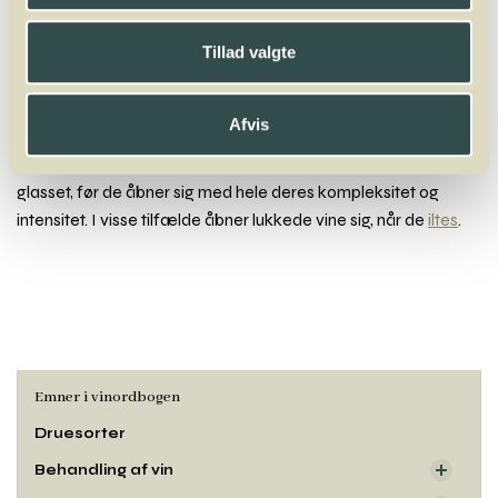
Lukkethed
Tillad valgte
Man taler om, at en vin er lukket, hvis man ikke umiddelbart
kan dufte noget ved at snuse til glasset – med mindre man
Afvis
naturligvis er forkølet. Det er typisk for unge vine. Men ældre
vine kan også have brug for lidt tid og en eller to slyngture i
glasset, før de åbner sig med hele deres kompleksitet og
intensitet. I visse tilfælde åbner lukkede vine sig, når de
iltes
.
Emner i vinordbogen
Druesorter
Behandling af vin