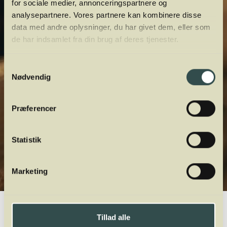
for sociale medier, annonceringspartnere og
analysepartnere. Vores partnere kan kombinere disse
data med andre oplysninger, du har givet dem, eller som
de har indsamlet fra din brug af deres tjenester.
Samtykkevalg
Nødvendig
Præferencer
Statistik
Marketing
Winelab.dk
Vinviden
vinordbog
Smag og duft
Lukkethed
Tillad alle