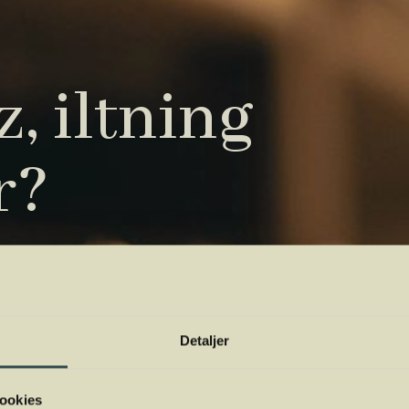
, iltning
r?
tryk. Vi har samlet de vigtigste i vores
 orientere dig.
Detaljer
ookies