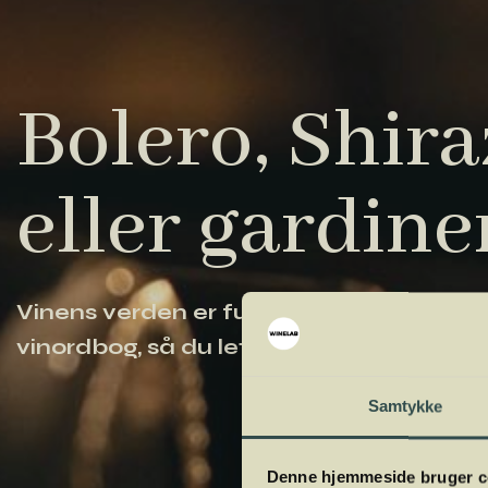
Bolero, Shiraz
eller gardine
Vinens verden er fuld af komplicerede ud
vinordbog, så du lettere kan navigere og
Samtykke
Denne hjemmeside bruger c