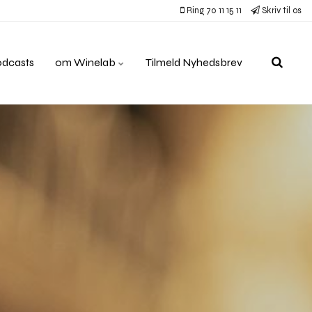
Ring 70 11 15 11
Skriv til os
odcasts
om Winelab
Tilmeld Nyhedsbrev