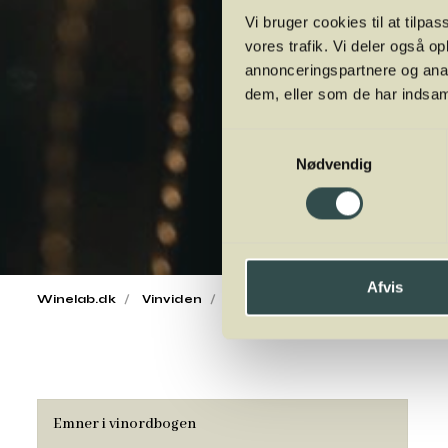
Vi bruger cookies til at tilpas
vores trafik. Vi deler også 
annonceringspartnere og anal
dem, eller som de har indsaml
Samtykkevalg
Nødvendig
Afvis
Winelab.dk
Vinviden
vinordbog
Smag og duft
Emner i vinordbogen