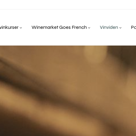
inkurser
Winemarket Goes French
Vinviden
P