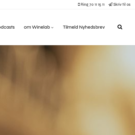
Ring 70 11 15 11
Skriv til os
odcasts
om Winelab
Tilmeld Nyhedsbrev