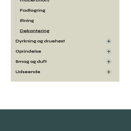
maceration)
Fadlagring
Iltning
Dekantering
Dyrkning og druehøst
Oprindelse
Smag og duft
Udseende