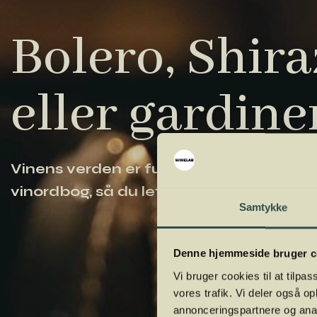
Bolero, Shiraz
eller gardine
Vinens verden er fuld af komplicerede ud
vinordbog, så du lettere kan navigere og
Samtykke
Denne hjemmeside bruger c
Vi bruger cookies til at tilpas
vores trafik. Vi deler også 
annonceringspartnere og anal