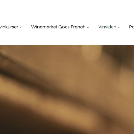
inkurser
Winemarket Goes French
Vinviden
P