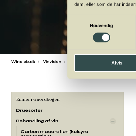
dem, eller som de har indsaml
Samtykkevalg
Nødvendig
Winelab.dk
Vinviden
vinordbog
Behandling af vin
Afvis
Emner i vinordbogen
Druesorter
Behandling af vin
Carbon maceration (kulsyre