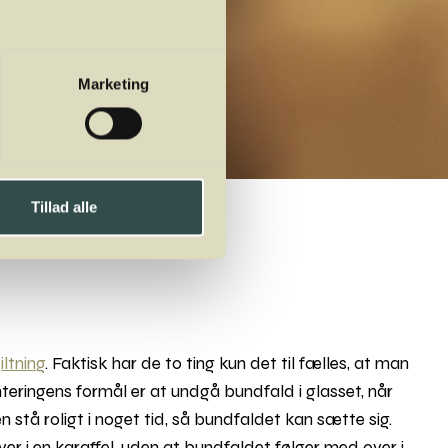
Marketing
Tillad alle
m
iltning
. Faktisk har de to ting kun det til fælles, at man
teringens formål er at undgå bundfald i glasset, når
 stå roligt i noget tid, så bundfaldet kan sætte sig.
er i en karaffel, uden at bundfaldet følger med over i