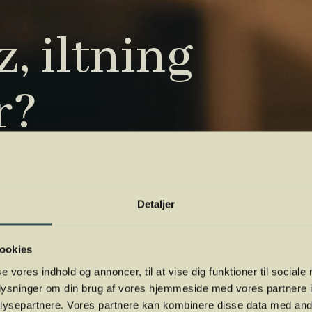
, iltning
r?
tryk. Vi har samlet de vigtigste i vores
 orientere dig.
Detaljer
ookies
se vores indhold og annoncer, til at vise dig funktioner til sociale
oplysninger om din brug af vores hjemmeside med vores partnere i
ysepartnere. Vores partnere kan kombinere disse data med andr