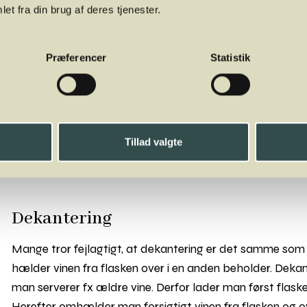
et fra din brug af deres tjenester.
Præferencer
Statistik
Dekantering
Tillad valgte
Dekantering
Mange tror fejlagtigt, at dekantering er det samme so
hælder vinen fra flasken over i en anden beholder. Dekan
man serverer fx ældre vine. Derfor lader man først flasken
Herefter omhælder man forsigtigt vinen fra flasken og ov