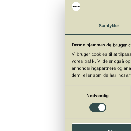
Så tag udgangspunkt i e
gerne en smule sødme t
Samtykke
eksempel være en Riesli
godt især til sushi med 
Denne hjemmeside bruger c
Vi bruger cookies til at tilpas
Alternativerne er andre 
vores trafik. Vi deler også 
mod flere forskellige el
annonceringspartnere og anal
som Chablis eller Muscad
dem, eller som de har indsaml
Vinho Verde. Til sushi 
Mousserende vine kan væ
Samtykkevalg
Nødvendig
grænserne af, kan en piv
Vinmatch:
Riesling
me