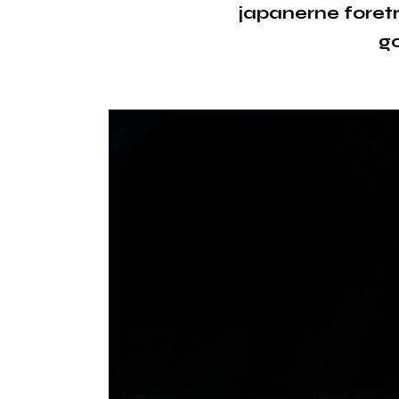
japanerne foretræ
go