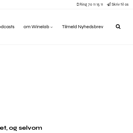
Ring 70 11 15 11
Skriv til os
odcasts
om Winelab
Tilmeld Nyhedsbrev
et, og selvom