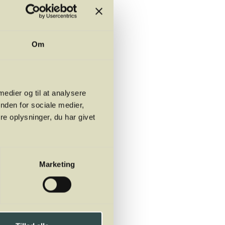
ke råvarer; og meget
wasabi. Det kunne for
Om
tlese med alder kan gå
 medier og til at analysere
 munden og spille op
nden for sociale medier,
være franske klassikere
e oplysninger, du har givet
er den portugisiske
nde sammen.
d for at prøve
Marketing
det
;
Vinho Verde
;