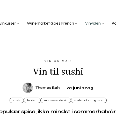
inkurser
Winemarket Goes French
Vinviden
P
VIN OG MAD
Vin til sushi
01 juni 2023
Thomas Bohl
sushi
hvidvin
mousserende vin
match af vin og mad
populær spise, ikke mindst i sommerhalvår