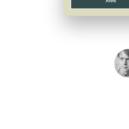
Afvis
Grüner Veltliner