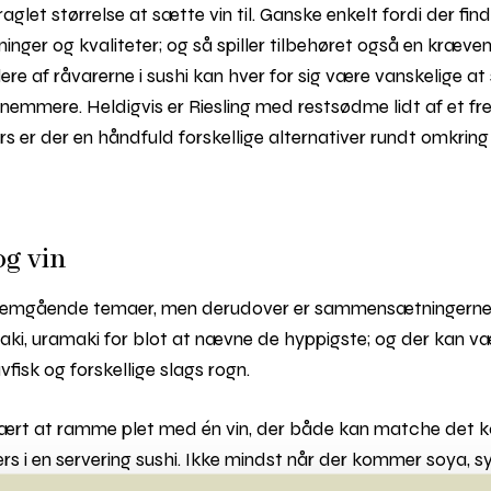
aglet størrelse at sætte vin til. Ganske enkelt fordi der fi
inger og kvaliteter; og så spiller tilbehøret også en krævende
ere af råvarerne i sushi kan hver for sig være vanskelige at s
 nemmere. Heldigvis er Riesling med restsødme lidt af et fr
ers er der en håndfuld forskellige alternativer rundt omkrin
og vin
ennemgående temaer, men derudover er sammensætningerne 
maki, uramaki for blot at nævne de hyppigste; og der kan væ
vfisk og forskellige slags rogn.
vært at ramme plet med én vin, der både kan matche det 
 i en servering sushi. Ikke mindst når der kommer soya, sy
l.