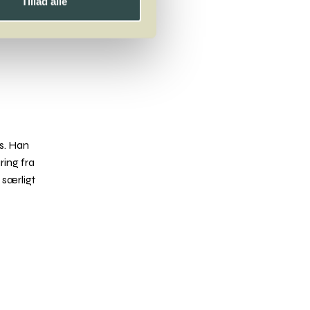
Tillad alle
s. Han
ring fra
 særligt