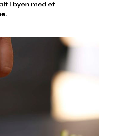
galt i byen med et
me.