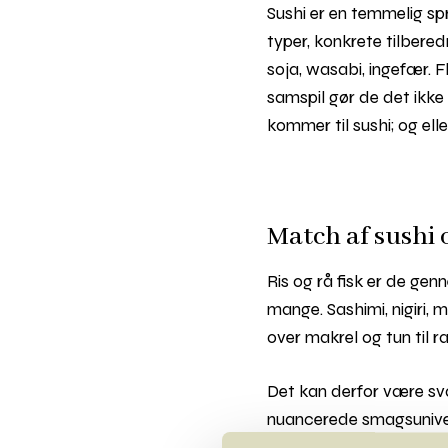
Sushi er en temmelig spr
typer, konkrete tilberedn
soja, wasabi, ingefær. Fl
samspil gør de det ikke
kommer til sushi; og ell
Match af sushi 
Ris og rå fisk er de g
mange. Sashimi, nigiri, 
over makrel og tun til ra
Det kan derfor være s
nuancerede smagsunivers
wasabi og frisk daikon ti