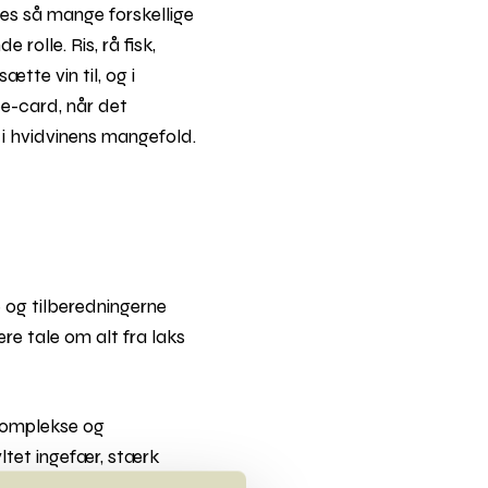
ndes så mange forskellige
 rolle. Ris, rå fisk,
ætte vin til, og i
ee-card, når det
g i hvidvinens mangefold.
og tilberedningerne
re tale om alt fra laks
komplekse og
ltet ingefær, stærk