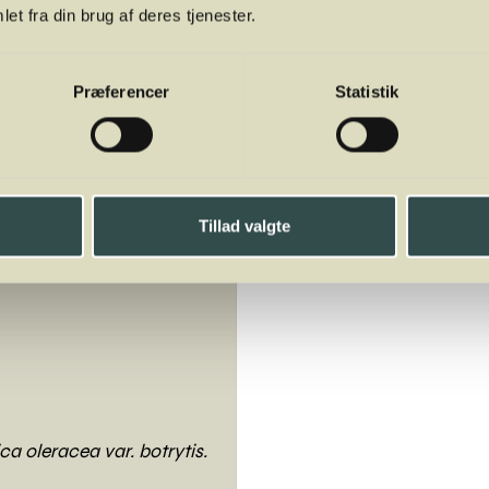
il fisk eller kød.
et fra din brug af deres tjenester.
tter med friskkogte majs skåret fra kolben, tomat- og ag
Præferencer
Statistik
.
ser og agurkestænger er fine sammen som dip grønsager. La
d hakket dild, salt og peber.
Tillad valgte
 100 g:
ca oleracea var. botrytis.