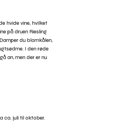
de hvide vine, hvilket
ine på druen Riesling
s. Damper du blomkålen,
frugtsødme. I den røde
 gå an, men der er nu
a. juli til oktober.