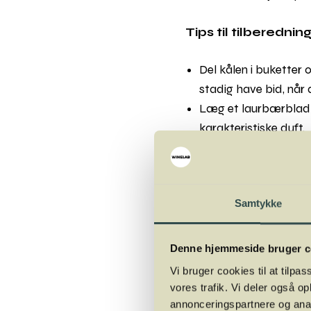
Tips til tilberednin
Del kålen i buketter 
stadig have bid, når d
Læg et laurbærblad 
karakteristiske duft.
Fjern dækbladene og
Bland det kogte og sta
Samtykke
Lav en salat af blomkål
Prøv at skære mellems
Denne hjemmeside bruger c
tomatskiver. Dryp med k
Vi bruger cookies til at tilpas
vores trafik. Vi deler også 
Kog blomkålsbuketter mør
annonceringspartnere og anal