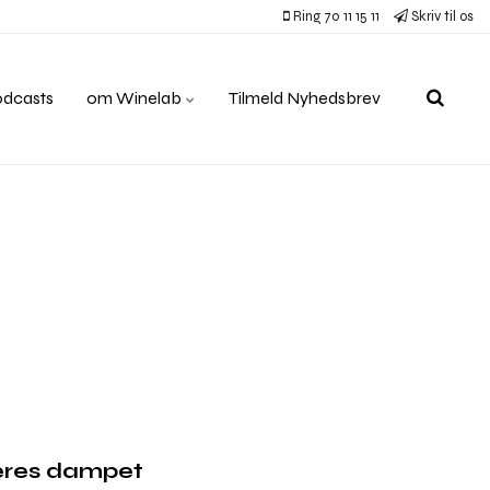
Ring 70 11 15 11
Skriv til os
odcasts
om Winelab
Tilmeld Nyhedsbrev
veres dampet