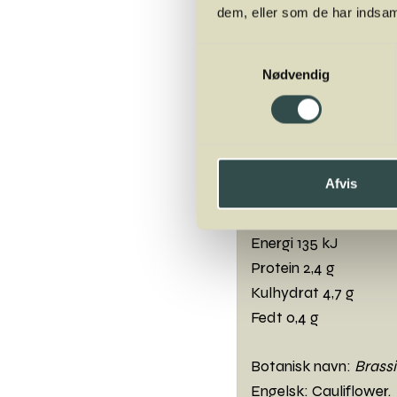
og peber. Server puréen t
dem, eller som de har indsaml
Samtykkevalg
Bland små blomkålsbuke
Nødvendig
citronsaft, salt og peber
Blomkålsbuketter, radi
letmælksyoghurt rørt me
Afvis
Næringsværdi pr.
Energi 135 kJ
Protein 2,4 g
Kulhydrat 4,7 g
Fedt 0,4 g
Botanisk navn:
Brassi
Engelsk: Cauliflower.