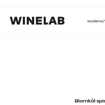
academy/v
Blomkål spi