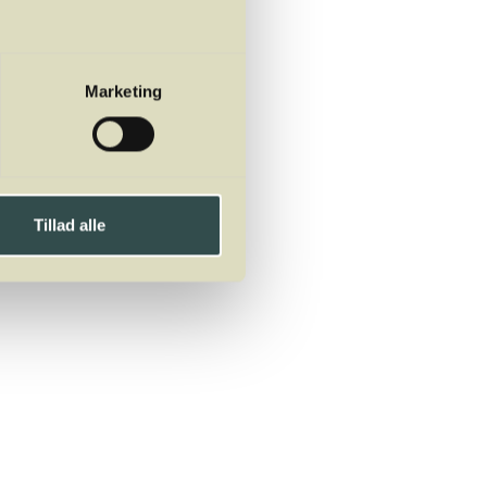
urketern. Smag til med
Marketing
v en dip af
Tillad alle