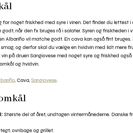
kål
for noget friskhed med syre i vinen. Det finder du lettest i 
odt, når den fx bruges rå i salater. Syren og friskheden i v
uen Albariño vil matche godt. En cava kan også fint bruge
sin smag, og derfor skal du vælge en hvidvin med lidt mere 
sk vin på druen Sangiovese med noget syre og friskhed også
omkål og hvidvin.
lbariño
, Cava,
Sangiovese
.
lomkål
:
Største del af året, undtagen vintermånederne. Danske fra c
tegt, ovnbage og grillet.