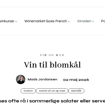
inkurser
Winemarket Goes French
Vinviden
P
VIN OG MAD
Vin til blomkål
02 maj 2026
Mads Jordansen
hvidvin
match af vin og mad
blomkål
ses ofte rå i sommerlige salater eller ser