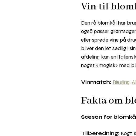
Vin til blom
Den rå blomkål har brug 
også passer grøntsagen g
eller sprøde vine på dr
bliver den let sødlig i 
afdeling kan en italien
noget »magisk« med bl
Vinmatch:
Riesling
,
A
Fakta om b
Sæson for blomkål
Tilberedning:
Kogt, s