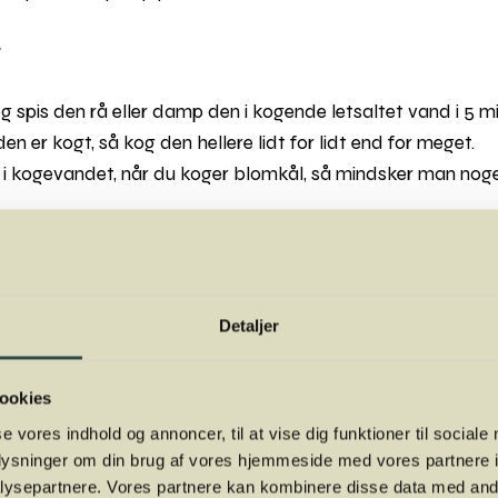
g
og spis den rå eller damp den i kogende letsaltet vand i 5 m
en er kogt, så kog den hellere lidt for lidt end for meget.
i kogevandet, når du koger blomkål, så mindsker man noge
 del kålen, gerne uden brug af kniv, så man undgår skære
dig lune blomkål sammen med ristede mandler og olie-edd
Detaljer
sbuketter, spæde salater, smuldret fetaost og citronsaft d
tore blomkålsbuketter i tynde skiver. Læg dem på et fa
ookies
oldpresset rapsolie og pynt med persille eller basilikum. K
se vores indhold og annoncer, til at vise dig funktioner til sociale
oplysninger om din brug af vores hjemmeside med vores partnere i
e i lidt bouillon. Mix det jævnt i en blender. Smag til med 
ysepartnere. Vores partnere kan kombinere disse data med andr