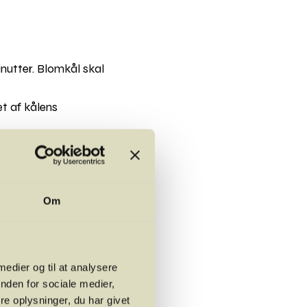
inutter. Blomkål skal
t af kålens
mærker.
ike dressing
Om
ryppet over.
d sammen med
rydr med salt og peber.
 medier og til at analysere
nden for sociale medier,
lidt creme fraiche, salt
e oplysninger, du har givet