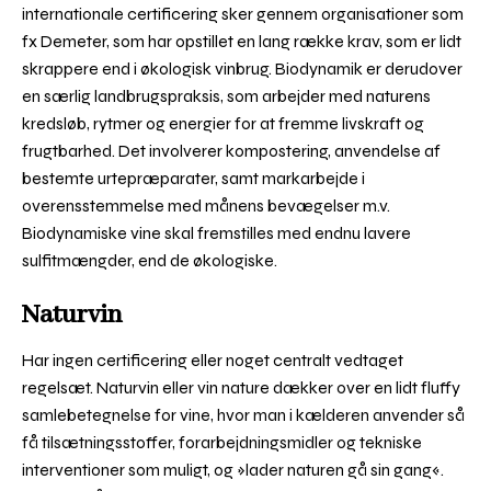
internationale certificering sker gennem organisationer som
fx Demeter, som har opstillet en lang række krav, som er lidt
skrappere end i økologisk vinbrug. Biodynamik er derudover
en særlig landbrugspraksis, som arbejder med naturens
kredsløb, rytmer og energier for at fremme livskraft og
frugtbarhed. Det involverer kompostering, anvendelse af
bestemte urtepræparater, samt markarbejde i
overensstemmelse med månens bevægelser m.v.
Biodynamiske vine skal fremstilles med endnu lavere
sulfitmængder, end de økologiske.
Naturvin
Har ingen certificering eller noget centralt vedtaget
regelsæt. Naturvin eller vin nature dækker over en lidt fluffy
samlebetegnelse for vine, hvor man i kælderen anvender så
få tilsætningsstoffer, forarbejdningsmidler og tekniske
interventioner som muligt, og »lader naturen gå sin gang«.