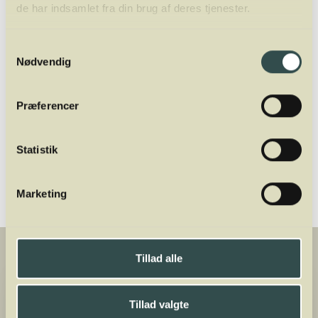
de har indsamlet fra din brug af deres tjenester.
underviser og ejer af Winelab Academy. Han
er tidligere underviser af sommelierer i Aarhus
og København på Dansk Sommelier
Samtykkevalg
Nødvendig
Uddannelse. Oveni er han director for
Winelab Agency.
Præferencer
Del
Statistik
Marketing
Tillad alle
Tillad valgte