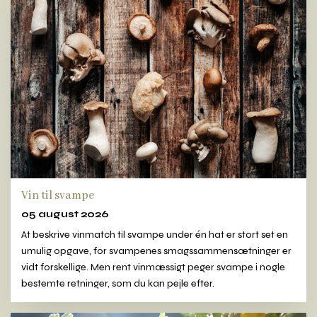
Vin til svampe
05 august 2026
At beskrive vinmatch til svampe under én hat er stort set en
umulig opgave, for svampenes smagssammensætninger er
vidt forskellige. Men rent vinmæssigt peger svampe i nogle
bestemte retninger, som du kan pejle efter.