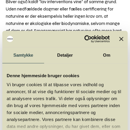
Bliver også kaldt "lav interventions vine" af samme grund.
Uden nedfældede dogmer eller fælles certificering for
naturvine er der eksempelvis heller ingen krav om, at
naturvine er økologiske eller biodynamiske, selvom mange
af dem er det. Smagsmæssigt har naturvine ofte mere kant
og funkyness over sig. Eksempelvis er oxidation, reduktion
og flaskevariationer en del af vintypens DNA, som også er
med til at dele vandene blandt vindrikkere.
Samtykke
Detaljer
Om
Hos Winelab Academy afholder vi løbende
vinkurser
, hvor
du blandt andet kan lære om økologisk vin, biodynamiske
Denne hjemmeside bruger cookies
metoder og naturvin.
Vi bruger cookies til at tilpasse vores indhold og
annoncer, til at vise dig funktioner til sociale medier og til
at analysere vores trafik. Vi deler også oplysninger om
din brug af vores hjemmeside med vores partnere inden
Mads Jordansen
for sociale medier, annonceringspartnere og
Mads Jordansen har en stor og bred
analysepartnere. Vores partnere kan kombinere disse
vinerfaring fra +20 år i branchen. Først som
data med andre oplysninger, du har givet dem, eller som
vinimportør, så wine writer og nu fuldtids