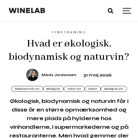
VINDYRKNING
Hvad er økologisk,
biodynamisk og naturvin?
31 maj 2026
Mads Jordansen
biodynamisk vin
økologisk
natur vin
biovin
økologisk vin
Økologisk, biodynamisk og naturvin får i
disse år en større opmærksomhed og
mere plads på hylderne hos
vinhandlerne, i supermarkederne og på
restauranterne. Men hvad gemmer der