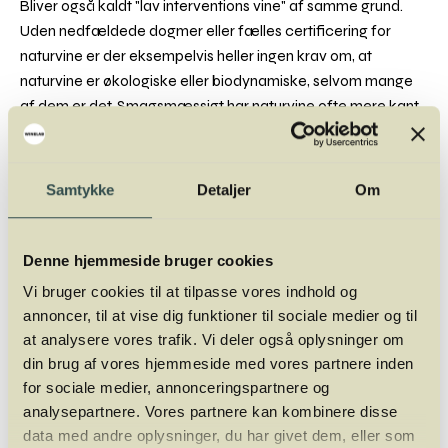
Bliver også kaldt "lav interventions vine" af samme grund.
Uden nedfældede dogmer eller fælles certificering for
naturvine er der eksempelvis heller ingen krav om, at
naturvine er økologiske eller biodynamiske, selvom mange
af dem er det. Smagsmæssigt har naturvine ofte mere kant
og funkyness over sig. Eksempelvis er oxidation, reduktion
og flaskevariationer en del af vintypens DNA, som også er
med til at dele vandene blandt vindrikkere.
Samtykke
Detaljer
Om
Hos Winelab Academy afholder vi løbende
vinkurser
, hvor
du blandt andet kan lære om økologisk vin, biodynamiske
Denne hjemmeside bruger cookies
metoder og naturvin.
Vi bruger cookies til at tilpasse vores indhold og
annoncer, til at vise dig funktioner til sociale medier og til
at analysere vores trafik. Vi deler også oplysninger om
din brug af vores hjemmeside med vores partnere inden
Mads Jordansen
for sociale medier, annonceringspartnere og
Mads Jordansen har en stor og bred
analysepartnere. Vores partnere kan kombinere disse
vinerfaring fra +20 år i branchen. Først som
data med andre oplysninger, du har givet dem, eller som
vinimportør, så wine writer og nu fuldtids