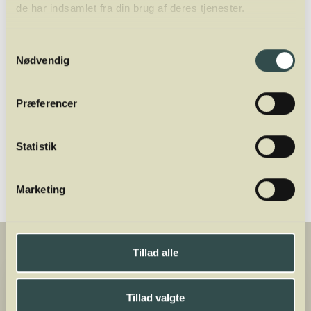
de har indsamlet fra din brug af deres tjenester.
underviser og ejer af Winelab Academy. Han
er tidligere underviser af sommelierer i Aarhus
og København på Dansk Sommelier
Samtykkevalg
Nødvendig
Uddannelse. Oveni er han director for
Winelab Agency.
Præferencer
Del
Statistik
Marketing
Tillad alle
Tillad valgte