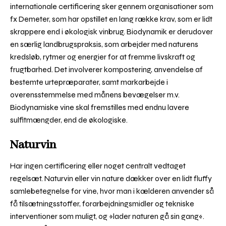
internationale certificering sker gennem organisationer som
fx Demeter, som har opstillet en lang række krav, som er lidt
skrappere end i økologisk vinbrug. Biodynamik er derudover
en særlig landbrugspraksis, som arbejder med naturens
kredsløb, rytmer og energier for at fremme livskraft og
frugtbarhed. Det involverer kompostering, anvendelse af
bestemte urtepræparater, samt markarbejde i
overensstemmelse med månens bevægelser m.v.
Biodynamiske vine skal fremstilles med endnu lavere
sulfitmængder, end de økologiske.
Naturvin
Har ingen certificering eller noget centralt vedtaget
regelsæt. Naturvin eller vin nature dækker over en lidt fluffy
samlebetegnelse for vine, hvor man i kælderen anvender så
få tilsætningsstoffer, forarbejdningsmidler og tekniske
interventioner som muligt, og »lader naturen gå sin gang«.