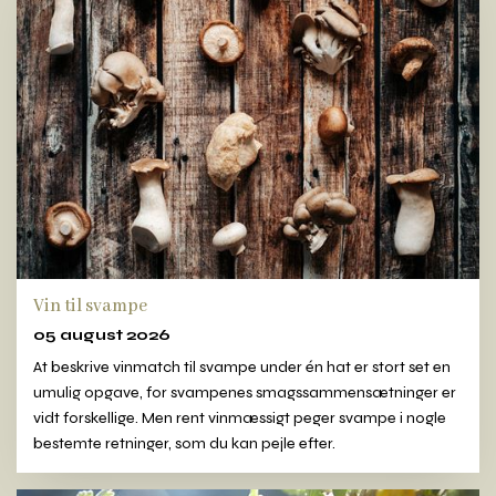
Vin til svampe
05 august 2026
At beskrive vinmatch til svampe under én hat er stort set en
umulig opgave, for svampenes smagssammensætninger er
vidt forskellige. Men rent vinmæssigt peger svampe i nogle
bestemte retninger, som du kan pejle efter.