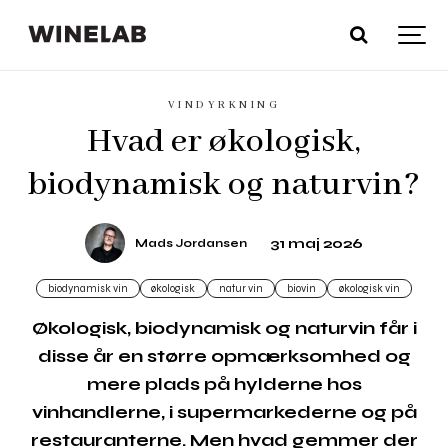
VINDYRKNING
Hvad er økologisk,
biodynamisk og naturvin?
31 maj 2026
Mads Jordansen
biodynamisk vin
økologisk
natur vin
biovin
økologisk vin
Økologisk, biodynamisk og naturvin får i
disse år en større opmærksomhed og
mere plads på hylderne hos
vinhandlerne, i supermarkederne og på
restauranterne. Men hvad gemmer der