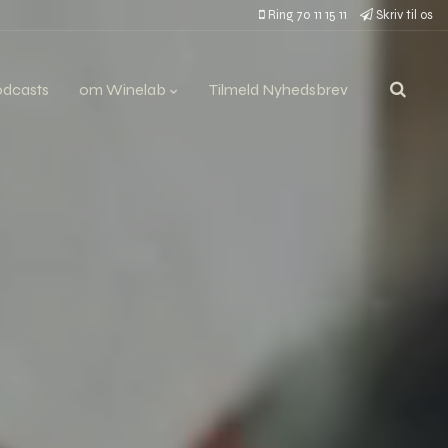
Ring 70 11 15 11
Skriv til os
odcasts
om Winelab
Tilmeld Nyhedsbrev