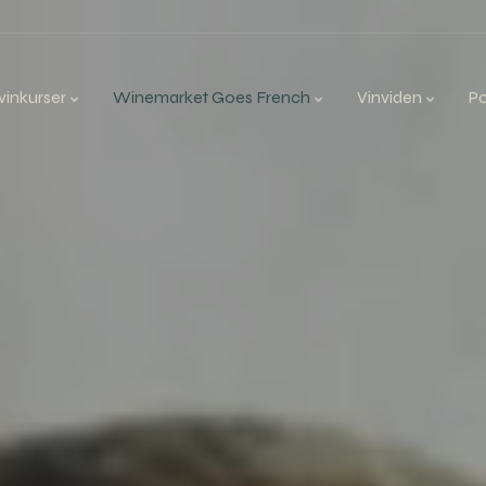
inkurser
Winemarket Goes French
Vinviden
P