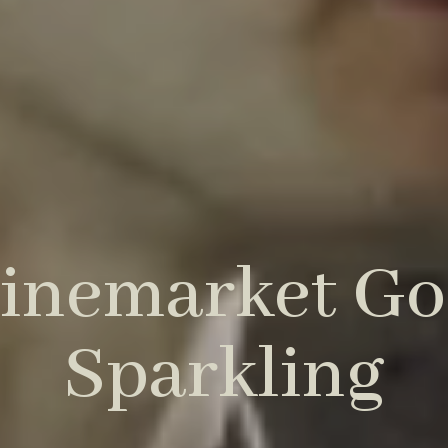
inemarket Go
Sparkling