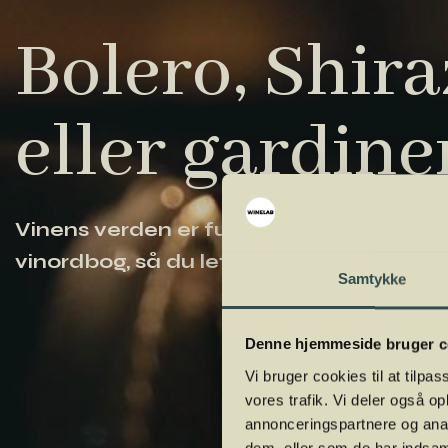
Bolero, Shiraz
eller gardine
Vinens verden er fuld af komplicerede ud
vinordbog, så du lettere kan navigere og
Samtykke
Denne hjemmeside bruger c
Vi bruger cookies til at tilpas
vores trafik. Vi deler også 
annonceringspartnere og anal
dem, eller som de har indsaml