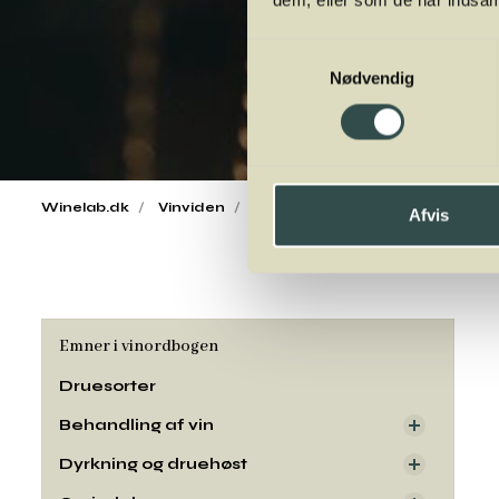
Samtykkevalg
Nødvendig
Winelab.dk
Vinviden
vinordbog
Udseende
Afvis
Emner i vinordbogen
Druesorter
Behandling af vin
Dyrkning og druehøst