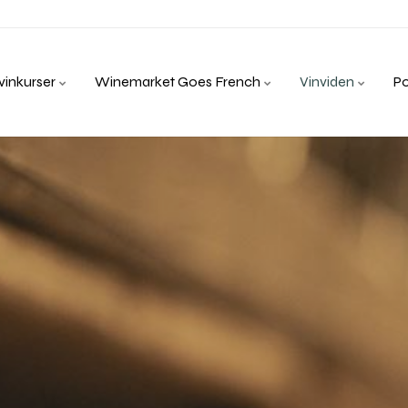
inkurser
Winemarket Goes French
Vinviden
P