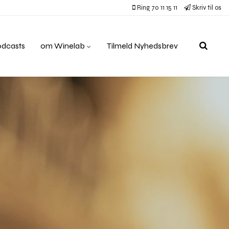
Ring 70 11 15 11
Skriv til os
odcasts
om Winelab
Tilmeld Nyhedsbrev