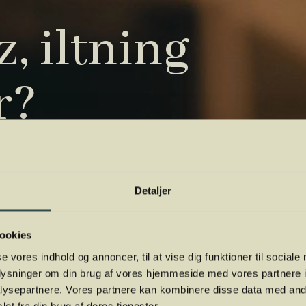
, iltning
r?
tryk. Vi har samlet de vigtigste i vores
 orientere dig.
Detaljer
ookies
se vores indhold og annoncer, til at vise dig funktioner til sociale
oplysninger om din brug af vores hjemmeside med vores partnere i
ysepartnere. Vores partnere kan kombinere disse data med andr
et fra din brug af deres tjenester.