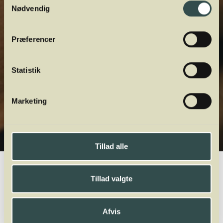
Nødvendig
Præferencer
Statistik
Marketing
Tillad alle
Winelab.dk
Vinviden
vinordbog
Dyrkning og druehøst
Veraison
Tillad valgte
Afvis