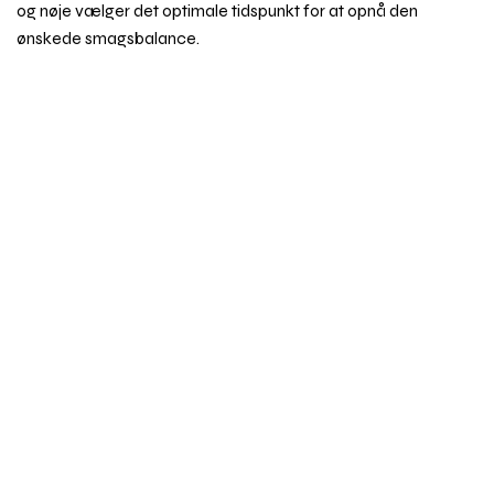
og nøje vælger det optimale tidspunkt for at opnå den
ønskede smagsbalance.
Når druerne endelig når optimal modenhed, er det tid til høst.
Rul
Vinavlere vælger omhyggeligt det rigtige tidspunkt for høst
til
toppe
for at sikre, at druerne er perfekte til vinfremstilling.
Emner i vinordbogen
Druesorter
Behandling af vin
Dyrkning og druehøst
Alkoholprocent
Veraison
Oprindelse