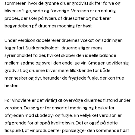
sommeren, hvor de grønne druer gradvist skifter farve og
bliver saftige, søde og farverige. Veraison er en naturlig
proces, der sker på tværs af druesorter og markerer
begyndelsen på druernes modning før høst.
Under veraison accelererer druernes vækst, og sødningen
tager fart. Sukkerindholdet i druerne stiger, mens
syreindholdet falder, hvilket skaber den ideelle balance
mellem sødme og syre i den endelige vin. Smagen udvikler sig
gradvist, og druerne bliver mere tillokkende for både
mennesker og dyr, herunder de frygtede fugle, der kan true
høsten.
For vinavlere er det vigtigt at overvåge druernes tilstand under
veraison. De sørger for ensartet modning og beskytter
afgrøden mod skadedyr og fugle. En vellykket veraison er
afgørende for at opnå kvalitetsvin. Det er også på dette
tidspunkt, at vinproducenter planlægger den kommende høst