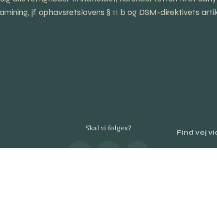
mining, jf. ophavsretslovens § 11 b og DSM-direktivets artik
Skal vi følges?
Find vej v
0–2026