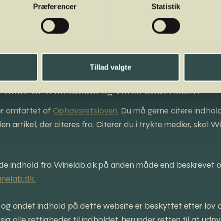
Præferencer
Statistik
Tillad valgte
linke til Winelab.dk og vores undersider.
er omfattet af
Ophavsretsloven
. Du må gerne citere indhold
 den artikel, der citeres fra. Citerer du i trykte medier, skal
nde indhold fra Winelab.dk på anden måde end beskrevet o
nelab.dk.
 lyd og andet indhold på dette website er beskyttet efter lov
ig alle rettigheder til indholdet, herunder retten til at ud