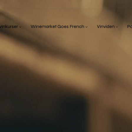
inkurser
Winemarket Goes French
Vinviden
P