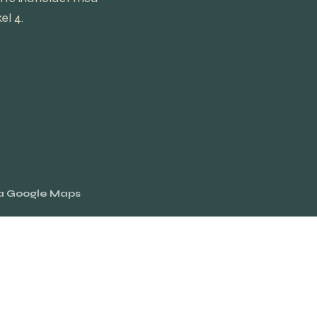
el 4.
ia Google Maps
Rul
til
toppe