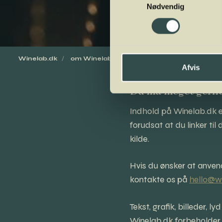
Nødvendig
Winelab.dk
om Winelab
vilkår for brug
Afvis
Du må meget gerne 
Indhold på Winelab.dk 
forudsat at du linker til
kilde.
Hvis du ønsker at anve
kontakte os på
hello@wi
Tekst, grafik, billeder,
Winelab.dk forbeholder s