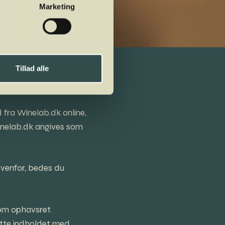
Marketing
Tillad alle
 fra Winelab.dk online,
 Winelab.dk angives som
venfor, bedes du
 om ophavsret.
nytte indholdet med