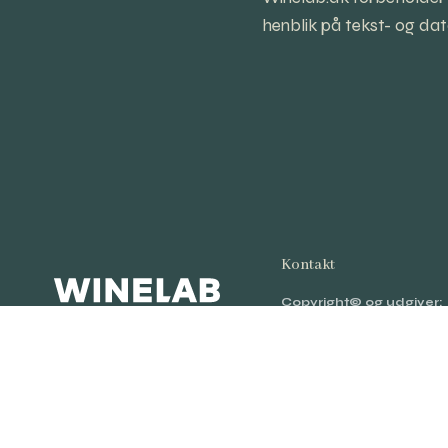
henblik på tekst- og data
Kontakt
Copyright© og udgiver:
Winelab Academy
· 201
Kalkværksvej 5, 19. sal,
8000 Aarhus C.