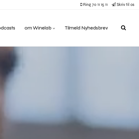
Ring 70 11 15 11
Skriv til os
odcasts
om Winelab
Tilmeld Nyhedsbrev