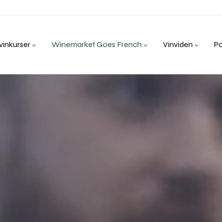
inkurser
Winemarket Goes French
Vinviden
P