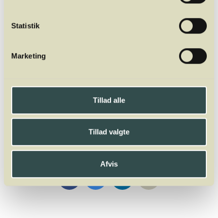
Statistik
Mads Jordansen
Mads Jordansen har en stor og bred
vinerfaring fra +20 år i branchen. Først som
Marketing
vinimportør, så wine writer og nu fuldtids
underviser og ejer af Winelab Academy. Han
er tidligere underviser af sommelierer i Aarhus
og København på Dansk Sommelier
Tillad alle
Uddannelse. Oveni er han director for
Winelab Agency.
Tillad valgte
Del
Afvis