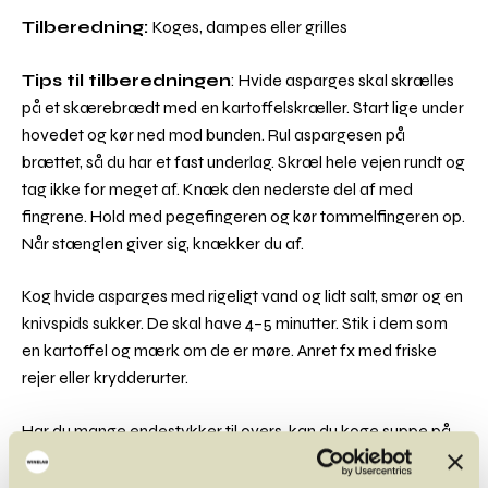
Tilberedning:
Koges, dampes eller grilles
Tips til tilberedningen
: Hvide asparges skal skrælles
på et skærebrædt med en kartoffelskræller. Start lige under
hovedet og kør ned mod bunden. Rul aspargesen på
brættet, så du har et fast underlag. Skræl hele vejen rundt og
tag ikke for meget af. Knæk den nederste del af med
fingrene. Hold med pegefingeren og kør tommelfingeren op.
Når stænglen giver sig, knækker du af.
Kog hvide asparges med rigeligt vand og lidt salt, smør og en
knivspids sukker. De skal have 4–5 minutter. Stik i dem som
en kartoffel og mærk om de er møre. Anret fx med friske
rejer eller krydderurter.
Har du mange endestykker til overs, kan du koge suppe på
dem.