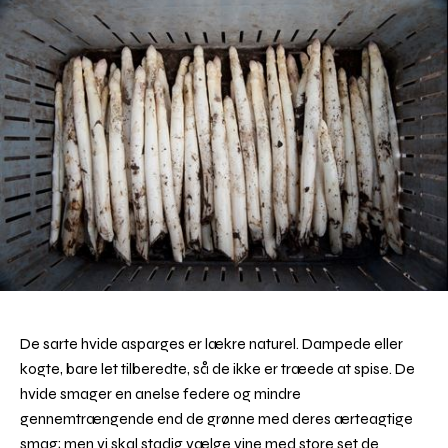
De sarte hvide asparges er lækre naturel. Dampede eller
kogte, bare let tilberedte, så de ikke er træede at spise. De
hvide smager en anelse federe og mindre
gennemtrængende end de grønne med deres ærteagtige
smag; men vi skal stadig vælge vine med store set de