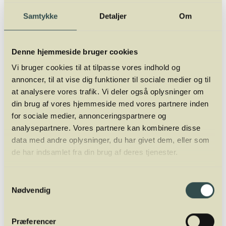
Hvis du snitter dem meget fint, kan du bruge de skrællede
Samtykke
Detaljer
Om
asparges rå i en olie-eddikemarinade.
Denne hjemmeside bruger cookies
Vi bruger cookies til at tilpasse vores indhold og
annoncer, til at vise dig funktioner til sociale medier og til
Hvide asparges
at analysere vores trafik. Vi deler også oplysninger om
Næringsværdi pr. 100 g
din brug af vores hjemmeside med vores partnere inden
for sociale medier, annonceringspartnere og
Energi 99 kJ
analysepartnere. Vores partnere kan kombinere disse
data med andre oplysninger, du har givet dem, eller som
Protein 1,8 g
de har indsamlet fra din brug af deres tjenester.
Kulhydrat 3,1 g
Samtykkevalg
Nødvendig
Fedt 0,3 g
Præferencer