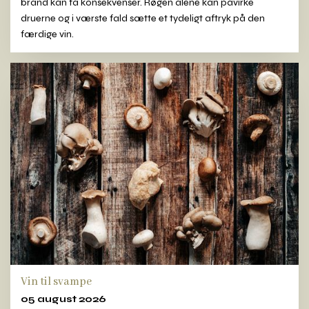
brand kan få konsekvenser. Røgen alene kan påvirke
druerne og i værste fald sætte et tydeligt aftryk på den
færdige vin.
Vin til svampe
05 august 2026