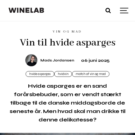
VIN OG MAD
Vin til hvide asparges
06 juni 2025
Mads Jordansen
hvide asparges
hvidvin
match af vin og mad
Hvide asparges er en sand
forårsbebuder, som er vendt stærkt
tilbage til de danske middagsborde de
seneste år. Men hvad skal man drikke til
denne delikatesse?