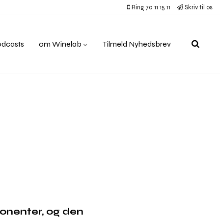
Ring 70 11 15 11
Skriv til os
odcasts
om Winelab
Tilmeld Nyhedsbrev
onenter, og den