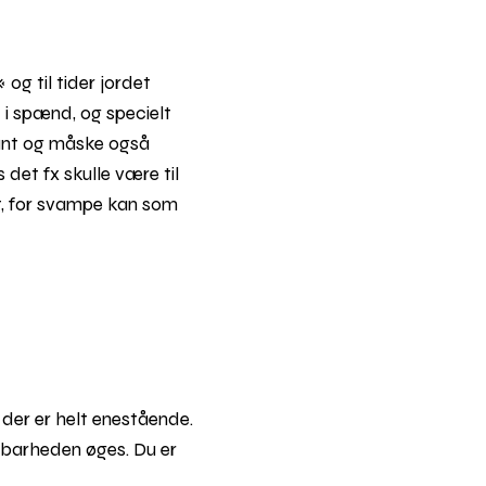
og til tider jordet
i spænd, og specielt
gant og måske også
det fx skulle være til
et, for svampe kan som
der er helt enestående.
dbarheden øges. Du er