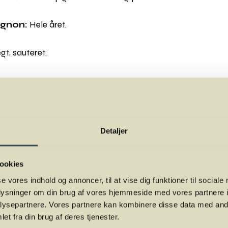
gnon:
Hele året.
gt, sauteret.
g
lles hurtigt i koldt vand, når du renser dem og ikke ligge 
dst. Champignon bør først rodskæres umiddelbart før brug
Detaljer
later – dryp med citronsaft så farven bevares.
ookies
er i skiver i sammenkogte retter, pastaretter eller på pizza
se vores indhold og annoncer, til at vise dig funktioner til sociale
oplysninger om din brug af vores hjemmeside med vores partnere i
ysepartnere. Vores partnere kan kombinere disse data med andr
den med hvidløg og masser af hakket persille.
et fra din brug af deres tjenester.