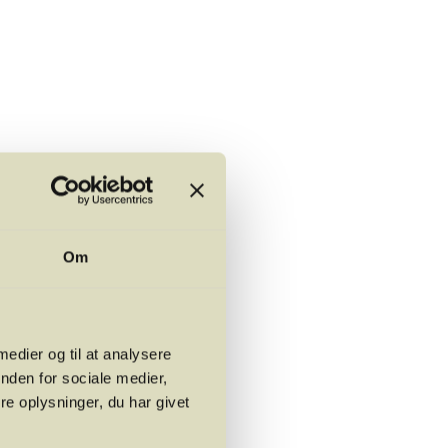
i blød, så bevares
, så holder de sig
Om
.
 medier og til at analysere
nden for sociale medier,
e oplysninger, du har givet