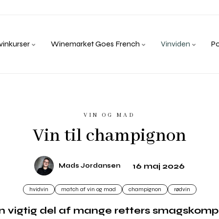
inkurser
Winemarket Goes French
Vinviden
P
VIN OG MAD
Vin til champignon
16 maj 2026
Mads Jordansen
hvidvin
match af vin og mad
champignon
rødvin
 vigtig del af mange retters smagskomp