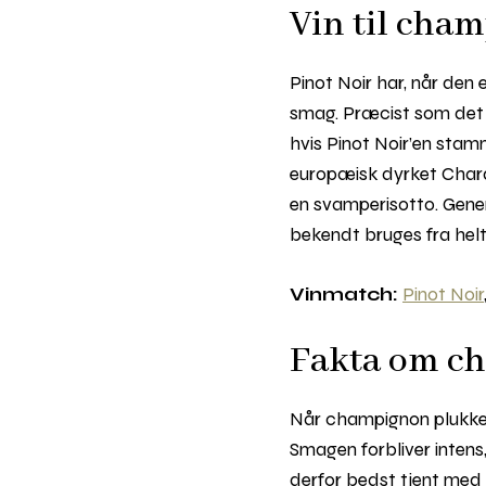
Vin til cha
Pinot Noir har, når den 
smag. Præcist som det 
hvis Pinot Noir’en sta
europæisk dyrket Chardo
en svamperisotto. Gener
bekendt bruges fra helt 
Vinmatch:
Pinot Noir
Fakta om c
Når champignon plukkes
Smagen forbliver intens
derfor bedst tjent med