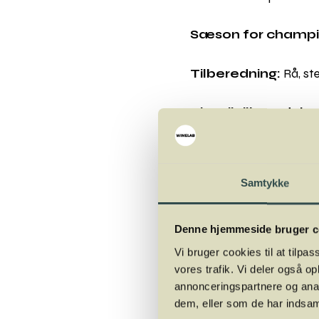
Sæson for champi
Tilberedning:
Rå, ste
Tips til tilberednin
Champignon skal blot sky
aroma og konsistens be
friske i længere tid.
Samtykke
Brug champignon rå i sa
Denne hjemmeside bruger c
Brug champignon hele ell
Vi bruger cookies til at tilpas
vores trafik. Vi deler også 
annonceringspartnere og anal
Steg champignon på pan
dem, eller som de har indsaml