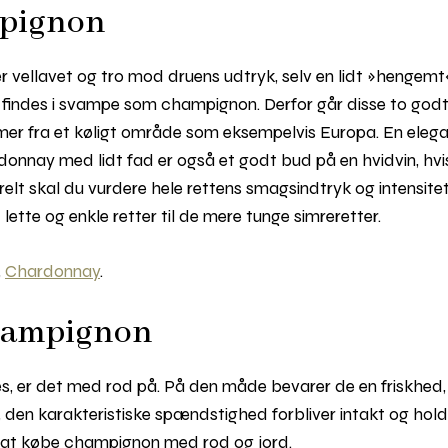
mpignon
er vellavet og tro mod druens udtryk, selv en lidt »hengemt« 
findes i svampe som champignon. Derfor går disse to godt 
mmer fra et køligt område som eksempelvis Europa. En ele
nnay med lidt fad er også et godt bud på en hvidvin, hvis 
elt skal du vurdere hele rettens smagsindtryk og intensit
lette og enkle retter til de mere tunge simreretter.
,
Chardonnay
.
hampignon
, er det med rod på. På den måde bevarer de en friskhed, 
, den karakteristiske spændstighed forbliver intakt og hol
 at købe champignon med rod og jord.