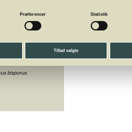
brød eller i pandekager er skønt.
Præferencer
Statistik
 100 g:
Tillad valgte
us bisporus.
s