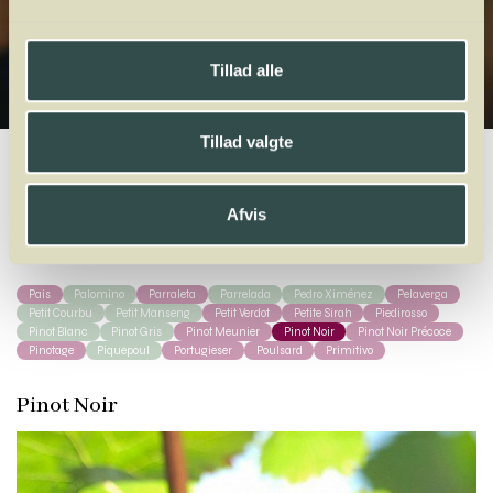
Tillad alle
Tillad valgte
Winelab.dk
Vinviden
vinordbog
Druesorter
Pinot Noir
Afvis
A
B
C
D
E
F
G
H
I
J
K
L
M
N
O
P
Q
R
S
T
U
V
W
X
Y
Z
Pais
Palomino
Parraleta
Parrelada
Pedro Ximénez
Pelaverga
Petit Courbu
Petit Manseng
Petit Verdot
Petite Sirah
Piedirosso
Pinot Blanc
Pinot Gris
Pinot Meunier
Pinot Noir
Pinot Noir Précoce
Pinotage
Piquepoul
Portugieser
Poulsard
Primitivo
Pinot Noir