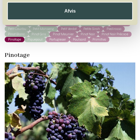
A
B
C
D
E
F
G
H
I
J
K
L
M
N
O
P
Q
R
S
T
U
V
W
X
Y
Z
Afvis
Pais
Palomino
Parraleta
Parrelada
Pedro Ximénez
Pelaverga
Petit Courbu
Petit Manseng
Petit Verdot
Petite Sirah
Piedirosso
Pinot Blanc
Pinot Gris
Pinot Meunier
Pinot Noir
Pinot Noir Précoce
Pinotage
Piquepoul
Portugieser
Poulsard
Primitivo
Pinotage