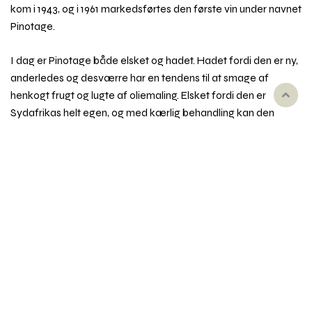
kom i 1943, og i 1961 markedsførtes den første vin under navnet
Pinotage.
I dag er Pinotage både elsket og hadet. Hadet fordi den er ny,
anderledes og desværre har en tendens til at smage af
henkogt frugt og lugte af oliemaling. Elsket fordi den er
Rul
Sydafrikas helt egen, og med kærlig behandling kan den
til
frembringe saftige og fyldige vine med mørk bærfrugt og
toppe
eksotiske aromaer.
Pinotage sætter knop relativt tidligt og modner ligeså. Den
sætter små druer med tykke skaller og yder rimeligt. God
kvalitet kommer først fra ældre stokke og kræver reduktion
af udbyttet. Disse besværlige træk til trods spreder Pinotage
sig fra Sydafrika: I dag findes den også i mindre mængder i
Australien, Brasilien, Californien og på New Zealand.