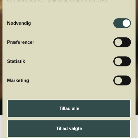
Samtykkevalg
Nødvendig
Præferencer
Statistik
Marketing
Tillad alle
Winelab.dk
Vinviden
vinordbog
Druesorter
Pinotage
Tillad valgte