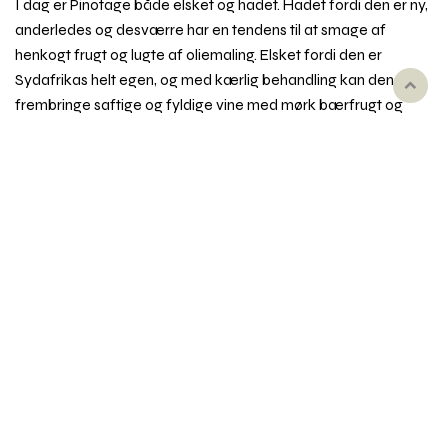
I dag er Pinotage både elsket og hadet. Hadet fordi den er ny,
anderledes og desværre har en tendens til at smage af
henkogt frugt og lugte af oliemaling. Elsket fordi den er
Sydafrikas helt egen, og med kærlig behandling kan den
Rul
frembringe saftige og fyldige vine med mørk bærfrugt og
til
eksotiske aromaer.
toppe
Pinotage sætter knop relativt tidligt og modner ligeså. Den
sætter små druer med tykke skaller og yder rimeligt. God
kvalitet kommer først fra ældre stokke og kræver reduktion
af udbyttet. Disse besværlige træk til trods spreder Pinotage
sig fra Sydafrika: I dag findes den også i mindre mængder i
Australien, Brasilien, Californien og på New Zealand.
Emner i vinordbogen
Druesorter