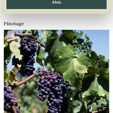
Y
Z
Afvis
Egiodola
Elbling
Encruzado
Pinotage