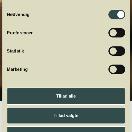
Samtykkevalg
Nødvendig
Præferencer
Statistik
Marketing
Tillad alle
Winelab.dk
Vinviden
vinordbog
Druesorter
Pinotage
Tillad valgte
A
B
C
D
E
F
G
H
I
J
K
L
M
N
O
P
Q
R
S
T
U
V
W
X