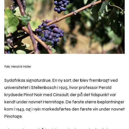
Foto: Hendrik Holler
Sydafrikas signaturdrue. En ny sort, der blev frembragt ved
universitetet i Stellenbosch i 1925, hvor professor Perold
krydsede Pinot Noir med Cinsault, der på det tidspunkt var
kendt under navnet Hermitage. De første større beplantninger
kom i 1943, og i 1961 markedsførtes den første vin under navnet
Pinotage.