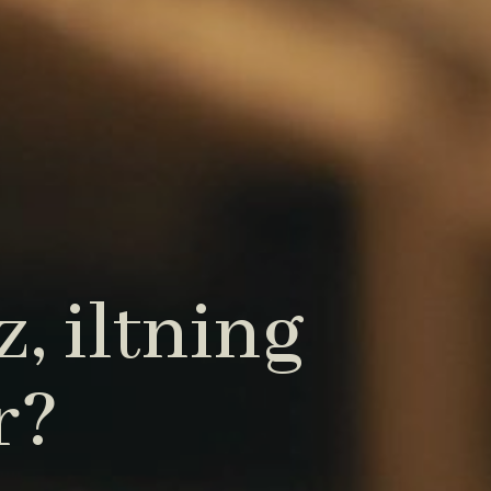
, iltning
r?