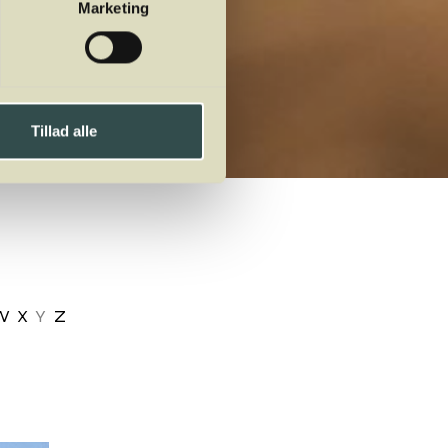
Marketing
Tillad alle
W
X
Y
Z