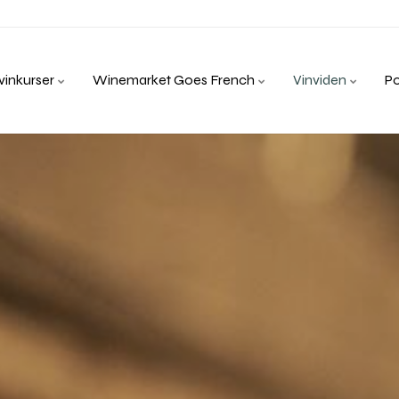
inkurser
Winemarket Goes French
Vinviden
P