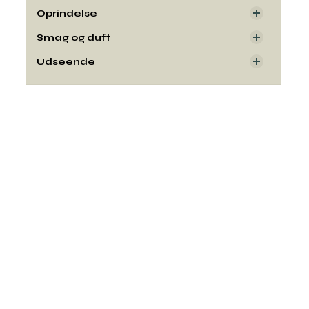
Oprindelse
Smag og duft
Udseende