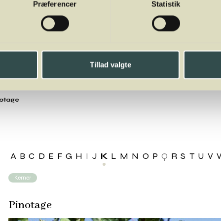
Præferencer
Statistik
Tillad valgte
otage
A
B
C
D
E
F
G
H
I
J
K
L
M
N
O
P
Q
R
S
T
U
V
Kerner
Pinotage