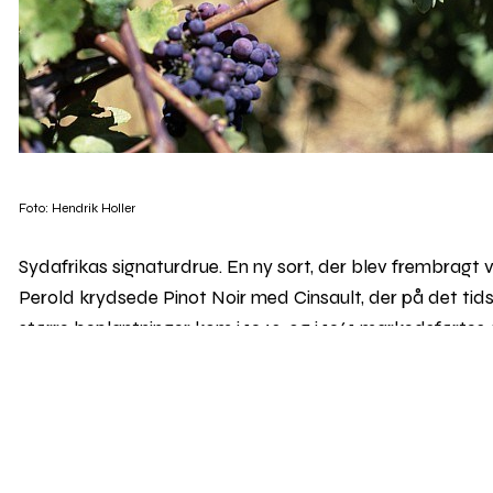
Foto: Hendrik Holler
Sydafrikas signaturdrue. En ny sort, der blev frembragt v
Perold krydsede Pinot Noir med Cinsault, der på det ti
større beplantninger kom i 1943, og i 1961 markedsførtes
I dag er Pinotage både elsket og hadet. Hadet fordi den
smage af henkogt frugt og lugte af oliemaling. Elsket fo
behandling kan den frembringe saftige og fyldige vine 