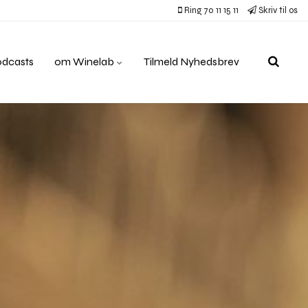
Ring 70 11 15 11
Skriv til os
odcasts
om Winelab
Tilmeld Nyhedsbrev