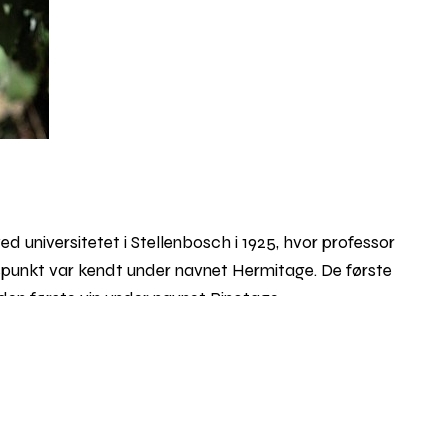
ed universitetet i Stellenbosch i 1925, hvor professor
dspunkt var kendt under navnet Hermitage. De første
 den første vin under navnet Pinotage.
Rul
til
 er ny, anderledes og desværre har en tendens til at
toppe
rdi den er Sydafrikas helt egen, og med kærlig
med mørk bærfrugt og eksotiske aromaer.