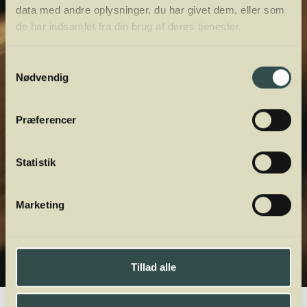
data med andre oplysninger, du har givet dem, eller som
de har indsamlet fra din brug af deres tjenester.
Samtykkevalg
Nødvendig
Præferencer
Statistik
Marketing
Tillad alle
Winelab.dk
Vinviden
vinordbog
Druesorter