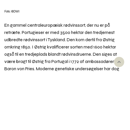
Foto: ©DWI
En gammel centraleuropæisk rødvinssort, der nu er på
retræte. Portugieser er med 3500 hektar den tredjemest
udbredte rødvinssort i Tyskland. Den kom dertil fra Østrig
omkring 1850. I Østrig kvalificerer sorten med 1600 hektar
også til en tredjeplads blandt rødvinsdruerne. Den siges at
være bragt til Østrig fra Portugal i 1772 af ambassadøren
Rul
Baron von Fries. Moderne genetiske undersøgelser har dog
til
problematiseret en portugisisk oprindelse: Dens nærmeste
toppe
slægtninge er andre østrigske sorter. Den har også en vis
udbredelse i Ungarn.
Portugieser modner tidligt og giver høje udbytter. Grundig
selektion blandt fuldmodne druer kan give frugtige, mørke
vine med lav syre og tannin. Sorten bruges ofte i blandinger,
og der laves en del rosé på den.