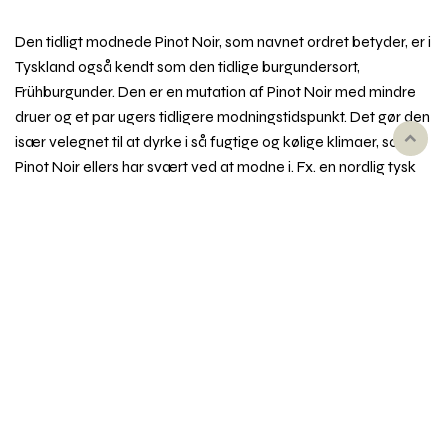
Den tidligt modnede Pinot Noir, som navnet ordret betyder, er i
Tyskland også kendt som den tidlige burgundersort,
Frühburgunder. Den er en mutation af Pinot Noir med mindre
druer og et par ugers tidligere modningstidspunkt. Det gør den
især velegnet til at dyrke i så fugtige og kølige klimaer, som
Rul
Pinot Noir ellers har svært ved at modne i. Fx. en nordlig tysk
til
toppe
region som Ahr, og selv i Danmark, hvor den dyrkes på Njord
Vingård ved Holbæk.
Pinot Noir Précoce dufter og smager af mørke bær, sødt,
syrligt og let bitter, ofte med et letrøget præg. Vinene er ofte
tættere og mørkere end pendanterne i Pinot Noir og
Spätburgunder, men sjældent så forfinede og delikate.
Synonymer
Fx Frühburgunder, Juliusrebe, Augustrebe.