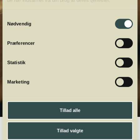
de har indsamlet fra din brug af deres tjenester.
Samtykkevalg
Nødvendig
Præferencer
Statistik
Marketing
Tillad alle
Winelab.dk
Vinviden
vinordbog
Druesorter
Pinot Noir Précoce
Tillad valgte