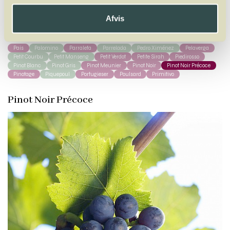
A
B
C
D
E
F
G
H
I
J
K
L
M
N
O
P
Q
R
S
T
U
V
W
X
Afvis
Y
Z
Pais
Palomino
Parraleta
Parrelada
Pedro Ximénez
Pelaverga
Petit Courbu
Petit Manseng
Petit Verdot
Petite Sirah
Piedirosso
Pinot Blanc
Pinot Gris
Pinot Meunier
Pinot Noir
Pinot Noir Précoce
Pinotage
Piquepoul
Portugieser
Poulsard
Primitivo
Pinot Noir Précoce