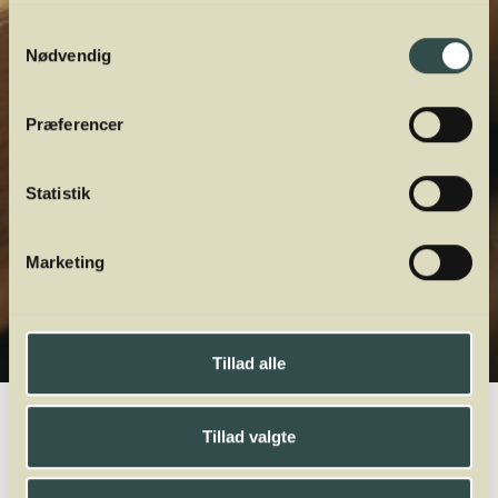
Samtykkevalg
Nødvendig
Præferencer
Statistik
Marketing
Tillad alle
Winelab.dk
Vinviden
vinordbog
Druesorter
Pinot Noir Précoce
Tillad valgte
A
B
C
D
E
F
G
H
I
J
K
L
M
N
O
P
Q
R
S
T
U
V
W
X