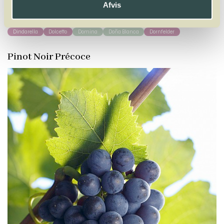
Afvis
Y
Z
Dindarella
Dolcetto
Domina
Doña Blanca
Dornfelder
Pinot Noir Précoce