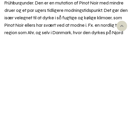
Frühburgunder. Den er en mutation af Pinot Noir med mindre
druer og et par ugers tidligere modningstidspunkt. Det gør den
især velegnet til at dyrke i så fugtige og kølige klimaer, som
Pinot Noir ellers har svært ved at modne i. Fx. en nordlig tysk
Rul
region som Ahr, og selv i Danmark, hvor den dyrkes på Njord
til
Vingård ved Holbæk.
toppe
Pinot Noir Précoce dufter og smager af mørke bær, sødt,
syrligt og let bitter, ofte med et letrøget præg. Vinene er ofte
tættere og mørkere end pendanterne i Pinot Noir og
Spätburgunder, men sjældent så forfinede og delikate.
Synonymer
Fx Frühburgunder, Juliusrebe, Augustrebe.
Emner i vinordbogen