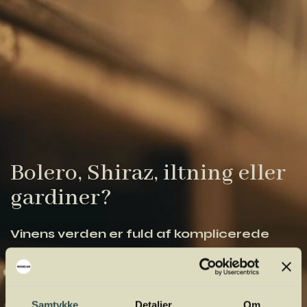
Bolero, Shiraz, iltning eller
gardiner?
Vinens verden er fuld af komplicerede
udtryk. Vi har samlet de vigtigste i vores
vinordbog, så du lettere kan navigere og
orientere dig.
Samtykke
Detaljer
Om