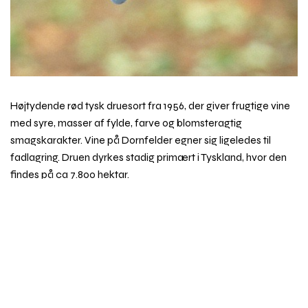
Højtydende rød tysk druesort fra 1956, der giver frugtige vine
med syre, masser af fylde, farve og blomsteragtig
smagskarakter. Vine på Dornfelder egner sig ligeledes til
fadlagring. Druen dyrkes stadig primært i Tyskland, hvor den
findes på ca 7.800 hektar.
Rul
til
toppe
Emner i vinordbogen
Druesorter
Behandling af vin