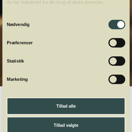
de har indsamlet fra din brug af deres tjenester.
Samtykkevalg
Nødvendig
Præferencer
Statistik
Marketing
Winelab.dk
Vinviden
vinordbog
Druesorter
Doña Blanca
Tillad alle
A
B
C
D
E
F
G
H
I
J
K
L
M
N
O
P
Q
R
S
T
U
V
W
X
Y
Z
Tillad valgte