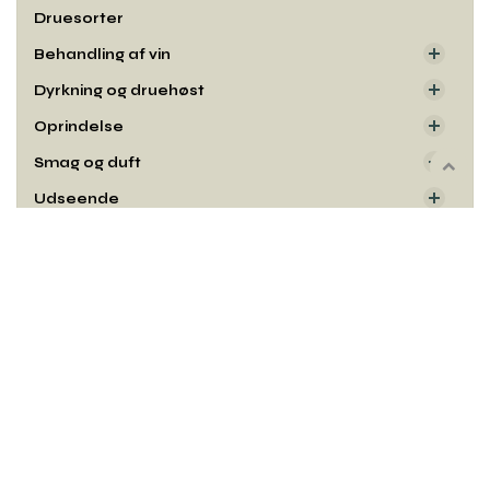
Druesorter
Behandling af vin
Dyrkning og druehøst
Oprindelse
Smag og duft
Rul
til
Udseende
toppe
Kontakt
Copyright© og udgiver:
Winelab Academy
· 2010–2026