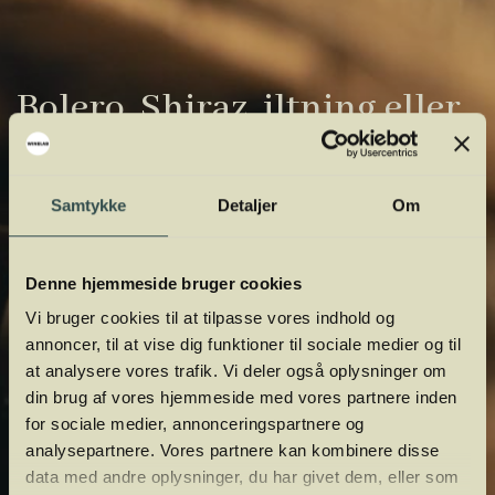
Bolero, Shiraz, iltning eller
gardiner?
Vinens verden er fuld af komplicerede
Samtykke
Detaljer
Om
udtryk. Vi har samlet de vigtigste i vores
vinordbog, så du lettere kan navigere og
Denne hjemmeside bruger cookies
orientere dig.
Vi bruger cookies til at tilpasse vores indhold og
annoncer, til at vise dig funktioner til sociale medier og til
at analysere vores trafik. Vi deler også oplysninger om
din brug af vores hjemmeside med vores partnere inden
for sociale medier, annonceringspartnere og
analysepartnere. Vores partnere kan kombinere disse
data med andre oplysninger, du har givet dem, eller som