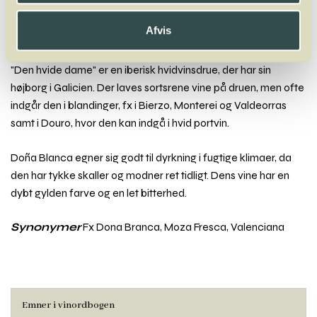
Dindarella
Dolcetto
Domina
Doña Blanca
Dornfelder
Afvis
Doña Blanca
"Den hvide dame" er en iberisk hvidvinsdrue, der har sin
højborg i Galicien. Der laves sortsrene vine på druen, men ofte
indgår den i blandinger, fx i Bierzo, Monterei og Valdeorras
samt i Douro, hvor den kan indgå i hvid portvin.
Doña Blanca egner sig godt til dyrkning i fugtige klimaer, da
den har tykke skaller og modner ret tidligt. Dens vine har en
dybt gylden farve og en let bitterhed.
Synonymer
Fx Dona Branca, Moza Fresca, Valenciana
Emner i vinordbogen