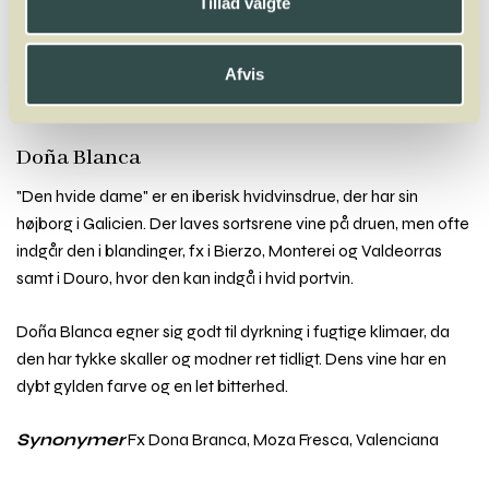
X
Y
Z
Tillad valgte
Gaglioppo
Gamay
Garganega
Gewürztraminer
Glera
Godello
Goldmuskateller
Goldriesling
Gouveio
Graciano
Grechetto
Afvis
Greco
Grenache
Grenache Blanc
Grenache Gris
Grillo
Grolleau
Gros Manseng
Grüner Veltliner
Doña Blanca
"Den hvide dame" er en iberisk hvidvinsdrue, der har sin
højborg i Galicien. Der laves sortsrene vine på druen, men ofte
indgår den i blandinger, fx i Bierzo, Monterei og Valdeorras
samt i Douro, hvor den kan indgå i hvid portvin.
Doña Blanca egner sig godt til dyrkning i fugtige klimaer, da
den har tykke skaller og modner ret tidligt. Dens vine har en
dybt gylden farve og en let bitterhed.
Synonymer
Fx Dona Branca, Moza Fresca, Valenciana