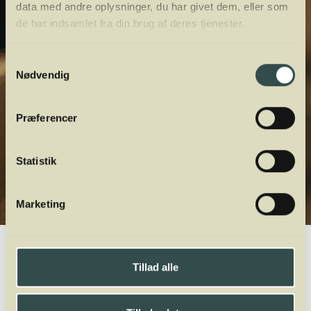
data med andre oplysninger, du har givet dem, eller som
de har indsamlet fra din brug af deres tjenester.
Samtykkevalg
Nødvendig
Præferencer
Statistik
Marketing
Winelab.dk
Vinviden
vinordbog
Druesorter
Doña Blanca
Tillad alle
A
B
C
D
E
F
G
H
I
J
K
L
M
N
O
P
Q
R
S
T
U
V
W