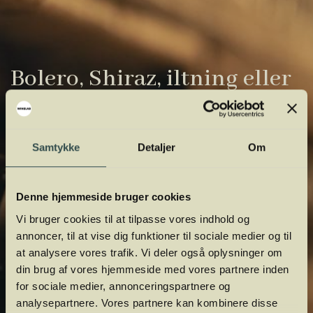
Bolero, Shiraz, iltning eller
gardiner?
Vinens verden er fuld af komplicerede
Samtykke
Detaljer
Om
udtryk. Vi har samlet de vigtigste i vores
vinordbog, så du lettere kan navigere og
Denne hjemmeside bruger cookies
orientere dig.
Vi bruger cookies til at tilpasse vores indhold og
annoncer, til at vise dig funktioner til sociale medier og til
at analysere vores trafik. Vi deler også oplysninger om
din brug af vores hjemmeside med vores partnere inden
for sociale medier, annonceringspartnere og
analysepartnere. Vores partnere kan kombinere disse