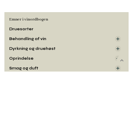
Emner i vinordbogen
Druesorter
Behandling af vin
Dyrkning og druehøst
Oprindelse
Rul
Smag og duft
til
toppe
Udseende