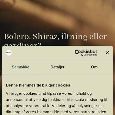
Bolero, Shiraz, iltning eller
gardiner?
Vinens verden er fuld af komplicerede
udtryk. Vi har samlet de vigtigste i vores
Samtykke
Detaljer
Om
vinordbog, så du lettere kan navigere og
orientere dig.
Denne hjemmeside bruger cookies
Vi bruger cookies til at tilpasse vores indhold og
annoncer, til at vise dig funktioner til sociale medier og til
at analysere vores trafik. Vi deler også oplysninger om
din brug af vores hjemmeside med vores partnere inden