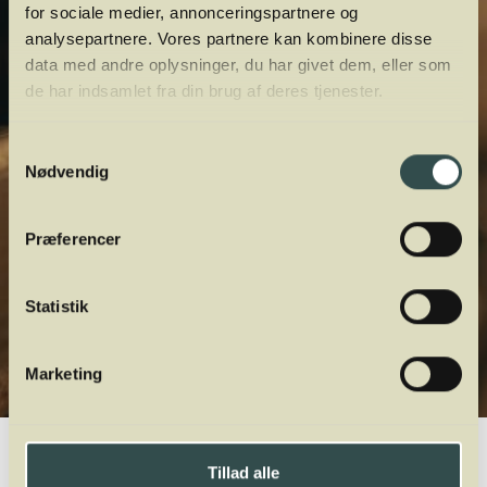
for sociale medier, annonceringspartnere og
analysepartnere. Vores partnere kan kombinere disse
data med andre oplysninger, du har givet dem, eller som
de har indsamlet fra din brug af deres tjenester.
Samtykkevalg
Nødvendig
Præferencer
Statistik
Marketing
Winelab.dk
Vinviden
vinordbog
Druesorter
Goldriesling
Tillad alle