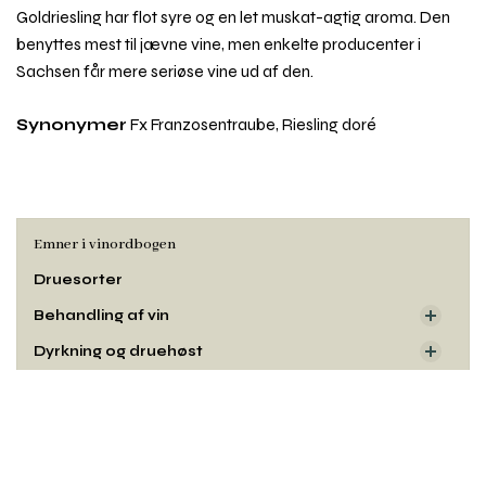
Goldriesling har flot syre og en let muskat-agtig aroma. Den
benyttes mest til jævne vine, men enkelte producenter i
Sachsen får mere seriøse vine ud af den.
Synonymer
Fx Franzosentraube, Riesling doré
Emner i vinordbogen
Druesorter
Behandling af vin
Dyrkning og druehøst
Oprindelse
Rul
Smag og duft
til
toppe
Udseende