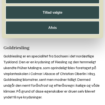
A
B
C
D
E
F
G
H
I
J
K
L
M
N
O
P
Q
R
S
T
U
V
W
X
Tillad valgte
Y
Z
Gaglioppo
Gamay
Garganega
Gewürztraminer
Glera
Godello
Afvis
Goldmuskateller
Goldriesling
Gouveio
Graciano
Grechetto
Greco
Grenache
Grenache Blanc
Grenache Gris
Grillo
Grolleau
Gros Manseng
Grüner Veltliner
Goldriesling
Goldriesling er en specialitet fra Sachsen i det nordøstlige
Tyskland. Den er en krydsning af Riesling og den temmeligt
ukendte Früher Malingre, som oprindeligt blev foretaget på
vinplanteskolen i Colmar i Alsace af Christian Oberlin i 1893.
Goldriesling blomstrer, sent men modner tidligt. Dermed
undgår den nemt forårsfrost og efterårsregn i kølige og våde
klimaer. På grund af disse egenskaber er druen selv blevet
yndet til nye krydsninger.