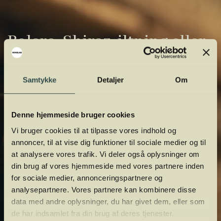
Bolero, Shiraz, iltning eller
gardiner?
Samtykke
Detaljer
Om
Vinens verden er fuld af komplicerede
udtryk. Vi har samlet de vigtigste i vores
vinordbog, så du lettere kan navigere og
Denne hjemmeside bruger cookies
orientere dig.
Vi bruger cookies til at tilpasse vores indhold og
annoncer, til at vise dig funktioner til sociale medier og til
at analysere vores trafik. Vi deler også oplysninger om
din brug af vores hjemmeside med vores partnere inden
for sociale medier, annonceringspartnere og
analysepartnere. Vores partnere kan kombinere disse
data med andre oplysninger, du har givet dem, eller som
de har indsamlet fra din brug af deres tjenester.