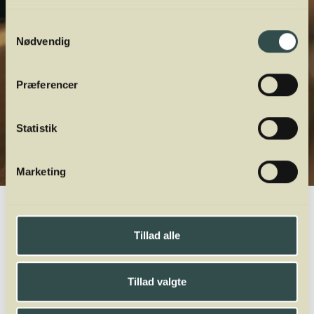
Samtykkevalg
Nødvendig
Præferencer
Statistik
Marketing
Winelab.dk
Vinviden
vinordbog
Druesorter
Grenache Gris
Tillad alle
A
B
C
D
E
F
G
H
I
J
K
L
M
N
O
P
Q
R
S
T
U
V
W
X
Y
Z
Tillad valgte
Gaglioppo
Gamay
Garganega
Gewürztraminer
Glera
Godello