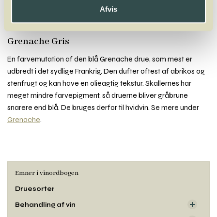
Goldmuskateller
Goldriesling
Gouveio
Graciano
Grechetto
Afvis
Greco
Grenache
Grenache Blanc
Grenache Gris
Grillo
Grolleau
Gros Manseng
Grüner Veltliner
Grenache Gris
En farvemutation af den blå Grenache drue, som mest er
udbredt i det sydlige Frankrig. Den dufter oftest af abrikos og
stenfrugt og kan have en olieagtig tekstur. Skallernes har
meget mindre farvepigment, så druerne bliver gråbrune
snarere end blå. De bruges derfor til hvidvin. Se mere under
Grenache
.
Emner i vinordbogen
Druesorter
Behandling af vin