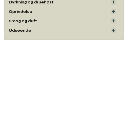
Dyrkning og druehøst
Oprindelse
Smag og duft
Udseende
Rul
til
toppe
Kontakt
Copyright© og udgiver:
Winelab Academy
· 2010–2026
Kalkværksvej 5, 19. sal,
8000 Aarhus C.