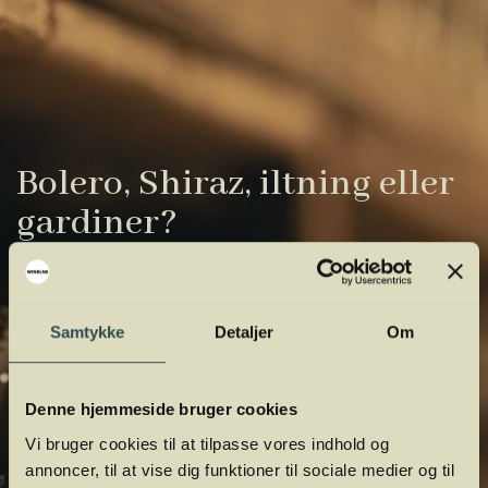
Bolero, Shiraz, iltning eller
gardiner?
Vinens verden er fuld af komplicerede
udtryk. Vi har samlet de vigtigste i vores
Samtykke
Detaljer
Om
vinordbog, så du lettere kan navigere og
orientere dig.
Denne hjemmeside bruger cookies
Vi bruger cookies til at tilpasse vores indhold og
annoncer, til at vise dig funktioner til sociale medier og til