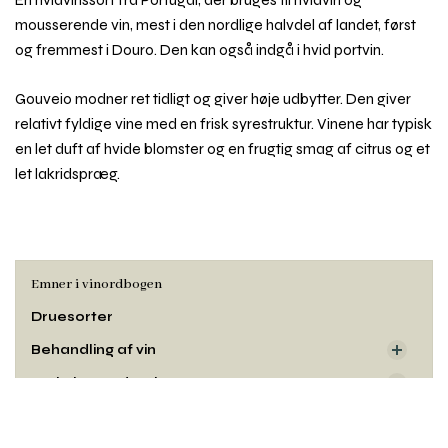
mousserende vin, mest i den nordlige halvdel af landet, først
og fremmest i Douro. Den kan også indgå i hvid portvin.
Gouveio modner ret tidligt og giver høje udbytter. Den giver
relativt fyldige vine med en frisk syrestruktur. Vinene har typisk
en let duft af hvide blomster og en frugtig smag af citrus og et
let lakridspræg.
Emner i vinordbogen
Druesorter
Behandling af vin
Dyrkning og druehøst
Rul
Oprindelse
til