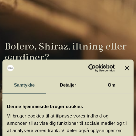
Bolero, Shiraz, iltning eller
gardiner?
Vinens verden er fuld af komplicerede
udtryk. Vi har samlet de vigtigste i vores
Samtykke
Detaljer
Om
vinordbog, så du lettere kan navigere og
orientere dig.
Denne hjemmeside bruger cookies
Vi bruger cookies til at tilpasse vores indhold og
annoncer, til at vise dig funktioner til sociale medier og til
at analysere vores trafik. Vi deler også oplysninger om