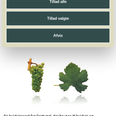
Tillad alle
A
B
C
D
E
F
G
H
I
J
K
L
M
N
O
P
Q
R
S
T
U
V
W
X
Y
Z
Tillad valgte
Jacquère
Afvis
Gouveio
En hvidvinssort fra Portugal, der bruges til hvidvin og