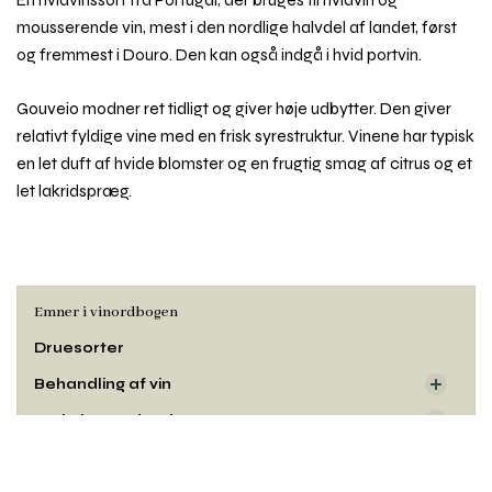
mousserende vin, mest i den nordlige halvdel af landet, først
og fremmest i Douro. Den kan også indgå i hvid portvin.
Gouveio modner ret tidligt og giver høje udbytter. Den giver
relativt fyldige vine med en frisk syrestruktur. Vinene har typisk
en let duft af hvide blomster og en frugtig smag af citrus og et
let lakridspræg.
Emner i vinordbogen
Druesorter
Behandling af vin
Dyrkning og druehøst
Rul
Oprindelse
til