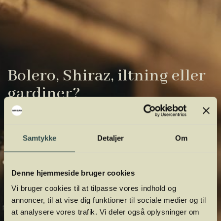
Bolero, Shiraz, iltning eller
gardiner?
Vinens verden er fuld af komplicerede
udtryk. Vi har samlet de vigtigste i vores
Samtykke
Detaljer
Om
vinordbog, så du lettere kan navigere og
orientere dig.
Denne hjemmeside bruger cookies
Vi bruger cookies til at tilpasse vores indhold og
annoncer, til at vise dig funktioner til sociale medier og til
at analysere vores trafik. Vi deler også oplysninger om