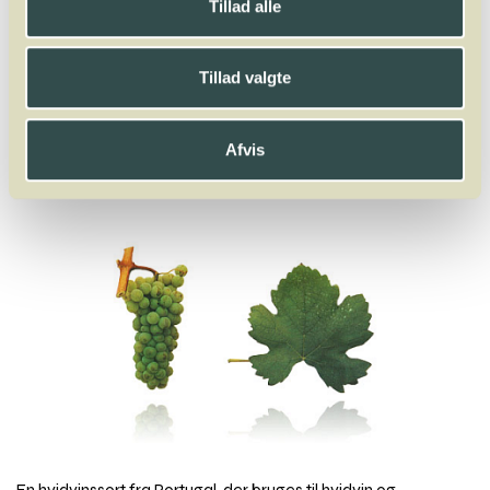
Tillad alle
A
B
C
D
E
F
G
H
I
J
K
L
M
N
O
P
Q
R
S
T
U
V
W
X
Y
Z
Tillad valgte
Dindarella
Dolcetto
Domina
Doña Blanca
Dornfelder
Afvis
Gouveio
En hvidvinssort fra Portugal, der bruges til hvidvin og