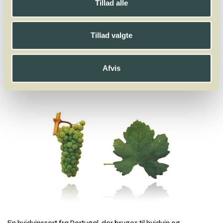
Tillad alle
A
B
C
D
E
F
G
H
I
J
K
L
M
N
O
P
Q
R
S
T
U
V
W
X
Y
Z
Tillad valgte
Huxelrebe
Afvis
Gouveio
En hvidvinssort fra Portugal, der bruges til hvidvin og