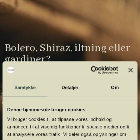
Bolero, Shiraz, iltning eller
gardiner?
Vinens verden er fuld af komplicerede
udtryk. Vi har samlet de vigtigste i vores
Samtykke
Detaljer
Om
vinordbog, så du lettere kan navigere og
orientere dig.
Denne hjemmeside bruger cookies
Vi bruger cookies til at tilpasse vores indhold og
annoncer, til at vise dig funktioner til sociale medier og til
at analysere vores trafik. Vi deler også oplysninger om