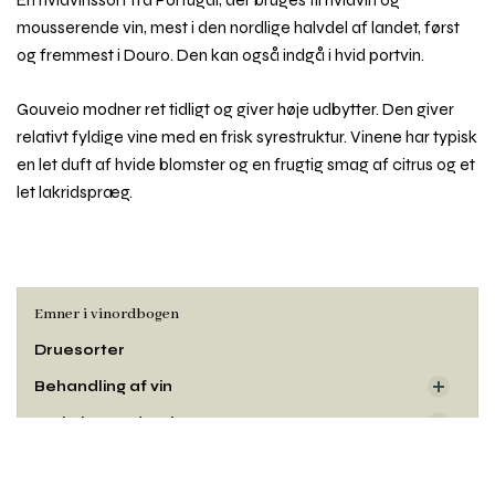
mousserende vin, mest i den nordlige halvdel af landet, først
og fremmest i Douro. Den kan også indgå i hvid portvin.
Gouveio modner ret tidligt og giver høje udbytter. Den giver
relativt fyldige vine med en frisk syrestruktur. Vinene har typisk
en let duft af hvide blomster og en frugtig smag af citrus og et
let lakridspræg.
Emner i vinordbogen
Druesorter
Behandling af vin
Dyrkning og druehøst
Rul
Oprindelse
til