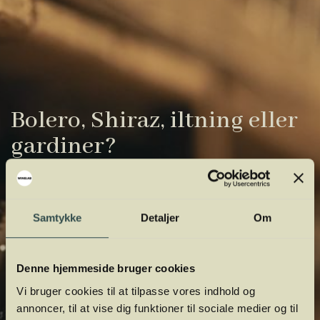
Bolero, Shiraz, iltning eller
gardiner?
Vinens verden er fuld af komplicerede
udtryk. Vi har samlet de vigtigste i vores
Samtykke
Detaljer
Om
vinordbog, så du lettere kan navigere og
orientere dig.
Denne hjemmeside bruger cookies
Vi bruger cookies til at tilpasse vores indhold og
annoncer, til at vise dig funktioner til sociale medier og til