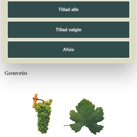
Winelab.dk
Vinviden
vinordbog
Druesorter
Gouveio
Tillad alle
A
B
C
D
E
F
G
H
I
J
K
L
M
N
O
P
Q
R
S
T
U
V
W
Tillad valgte
X
Y
Z
Macabeo
Malbec
Malvasia
Mammolo
Mandilaria
Manto Negro
Marsanne
Marselan
Mauzac
Melon
Mencia
Afvis
Merlot
Molinara
Mondeuse
Montepulciano
Mourvèdre
Muscadelle
Muscardin
Muscaris
Muscat
Müller-Thurgau
Gouveio