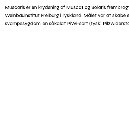
Muscaris er en krydsning af Muscat og Solaris frembragt
Weinbauinstitut Freiburg i Tyskland. Målet var at ska
svampesygdom, en såkaldt PiWi-sort (tysk: Pilzwiderstan
med svovl og fungicider og egner sig dermed særligt god
kvalitetssort i Østrig i 2018.
Muscaris giver vine med pæn syre, en vis bitterhed, citr
produktion af Sekt og benyttes desuden til både tørre o