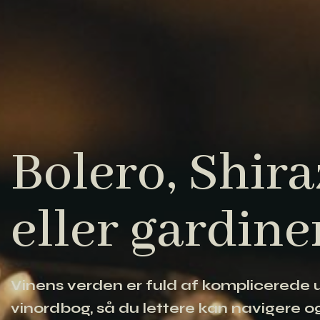
Bolero, Shiraz
eller gardine
Vinens verden er fuld af komplicerede ud
vinordbog, så du lettere kan navigere og