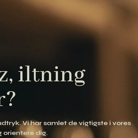
, iltning
r?
tryk. Vi har samlet de vigtigste i vores
 orientere dig.