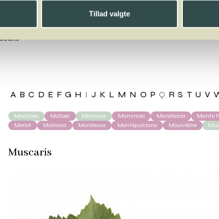
Tillad valgte
caris
A
B
C
D
E
F
G
H
I
J
K
L
M
N
O
P
Q
R
S
T
U
V
Macabeo
Malbec
Malvasia
Mammolo
Mandilaria
Manto N
Merlot
Molinara
Mondeuse
Montepulciano
Mourvèdre
Mus
Muscaris