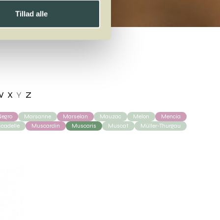
Tillad alle
W
X
Y
Z
egro
Marsanne
Marselan
Mauzac
Melon
Mencia
cadelle
Muscardin
Muscaris
Muscat
Müller-Thurgau