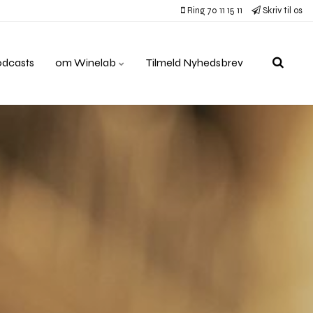
Ring 70 11 15 11
Skriv til os
odcasts
om Winelab
Tilmeld Nyhedsbrev