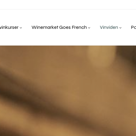
inkurser
Winemarket Goes French
Vinviden
P