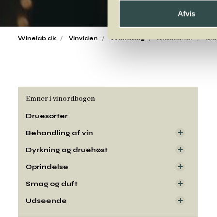
Afvis
Winelab.dk
Vinviden
vinordbog
Druesorter
Mus
Emner i vinordbogen
Druesorter
Behandling af vin
Dyrkning og druehøst
Oprindelse
Smag og duft
Udseende