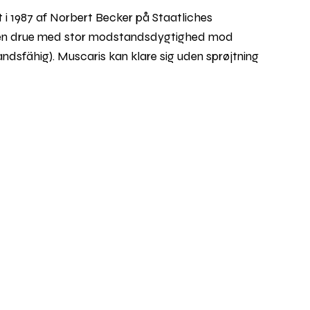
 i 1987 af Norbert Becker på Staatliches
be en drue med stor modstandsdygtighed mod
dsfähig). Muscaris kan klare sig uden sprøjtning
t til økologisk dyrkning. Den blev anerkendt som
Rul
til
toppe
usfrugt og blomsteraroma. Den egner sig godt til
g søde hvidvine.