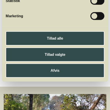
Thomas Bohl
Statistik
Thomas Bohl er vinskribent på DinVinGuide
og Flaskevis. Han har en akademisk
Marketing
baggrund i filosofi og mangeårig erfaring fra
flere forskellige dele af vinbranchen. Hans
ekspertise er særligt inden for østrigsk og
østeuropæisk vin.
Tillad alle
Del
Tillad valgte
Afvis