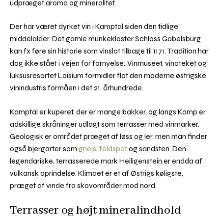
udpræget aroma og mineralitet.
Der har været dyrket vin i Kamptal siden den tidlige
middelalder. Det gamle munkekloster Schloss Gobelsburg
kan fx føre sin historie som vinslot tilbage til 1171. Tradition har
dog ikke stået i vejen for fornyelse: Vinmuseet, vinoteket og
luksusresortet Loisium formidler flot den moderne østrigske
vinindustris formåen i det 21. århundrede.
Kamptal er kuperet, der er mange bakker, og langs Kamp er
adskillige skråninger udlagt som terrasser med vinmarker.
Geologisk er området præget af løss og ler, men man finder
også bjergarter som
gnejs
,
feldspat
og sandsten. Den
legendariske, terrasserede mark Heiligenstein er endda af
vulkansk oprindelse. Klimaet er et af Østrigs køligste,
præget af vinde fra skovområder mod nord.
Terrasser og højt mineralindhold