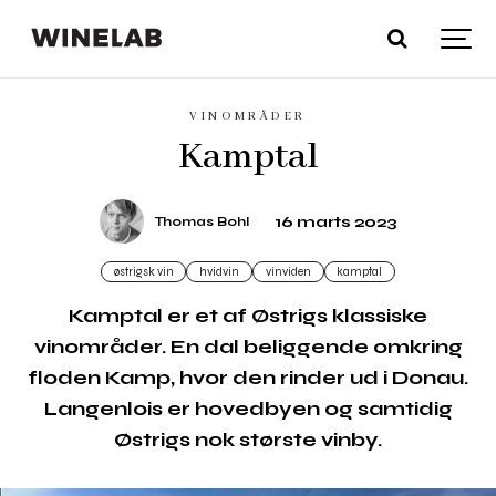
VINOMRÅDER
Kamptal
16 marts 2023
Thomas Bohl
østrigsk vin
hvidvin
vinviden
kamptal
Kamptal er et af Østrigs klassiske
vinområder. En dal beliggende omkring
floden Kamp, hvor den rinder ud i Donau.
Langenlois er hovedbyen og samtidig
Østrigs nok største vinby.