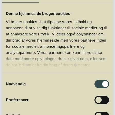
Vinregionen ligger i:
Niederösterreich i Østrig.
Denne hjemmeside bruger cookies
Areal:
3.802 hektarer
Vi bruger cookies til at tilpasse vores indhold og
annoncer, til at vise dig funktioner til sociale medier og til
Vigtigste druesorter:
Grüner Veltliner
,
Riesling
,
at analysere vores trafik. Vi deler også oplysninger om
Zweigelt
din brug af vores hjemmeside med vores partnere inden
for sociale medier, annonceringspartnere og
Områdets karakteristika:
Meget køligt klima med
analysepartnere. Vores partnere kan kombinere disse
kolde vinde nordfra. Gnejs og paragnejs på skråningerne,
data med andre oplysninger, du har givet dem, eller som
løss og ler på de fladere jorde. Mange stejle vinmarker
de har indsamlet fra din brug af deres tjenester.
udlagt som terrasser.
Samtykkevalg
Eksempler på gode producenter i Kamptal:
Nødvendig
Bründlmayer
,
Jurtschitsch
,
Loimer
,
Schloss
Gobelsburg
.
Præferencer