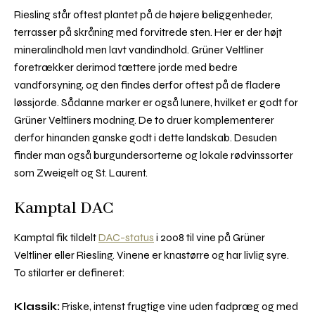
Riesling står oftest plantet på de højere beliggenheder,
terrasser på skråning med forvitrede sten. Her er der højt
mineralindhold men lavt vandindhold. Grüner Veltliner
foretrækker derimod tættere jorde med bedre
vandforsyning, og den findes derfor oftest på de fladere
løssjorde. Sådanne marker er også lunere, hvilket er godt for
Grüner Veltliners modning. De to druer komplementerer
derfor hinanden ganske godt i dette landskab. Desuden
finder man også burgundersorterne og lokale rødvinssorter
som Zweigelt og St. Laurent.
Kamptal DAC
Kamptal fik tildelt
DAC-status
i 2008 til vine på Grüner
Veltliner eller Riesling. Vinene er knastørre og har livlig syre.
To stilarter er defineret:
Klassik:
Friske, intenst frugtige vine uden fadpræg og med